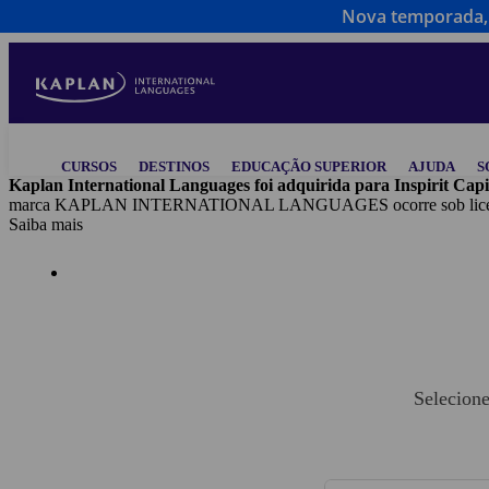
Nova temporada, 
Skip
to
main
content
Main
CURSOS
DESTINOS
EDUCAÇÃO SUPERIOR
AJUDA
S
navigation
Kaplan International Languages foi adquirida para Inspirit Capi
marca KAPLAN INTERNATIONAL LANGUAGES ocorre sob licença tr
Saiba mais
Selecione