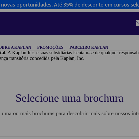
novas oportunidades. Até 35% de desconto em cursos sel
OBRE A KAPLAN
PROMOÇÕES
PARCEIRO KAPLAN
tal.
A Kaplan Inc. e suas subsidiárias isentam-se de qualquer responsab
ansitória concedida pela Kaplan, Inc.
Selecione uma brochura
 uma ou mais brochuras para descobrir mais sobre nossos in