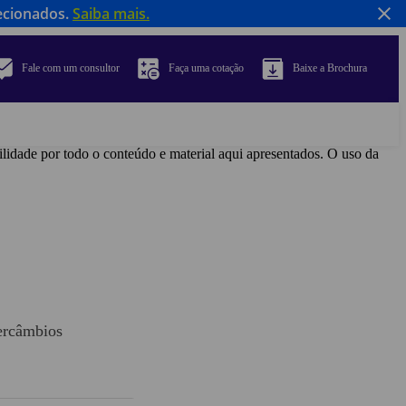
ecionados.
Saiba mais.
Fale com um consultor
Faça uma cotação
Baixe a Brochura
ilidade por todo o conteúdo e material aqui apresentados. O uso da
tercâmbios