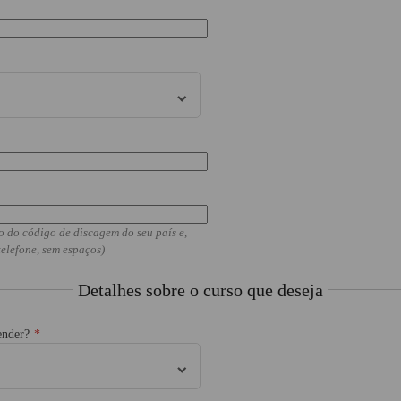
o do código de discagem do seu país e,
elefone, sem espaços)
Detalhes sobre o curso que deseja
ender?