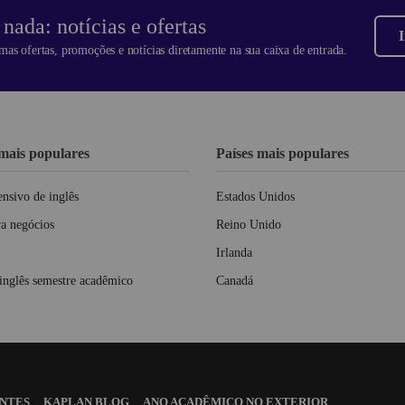
nada: notícias e ofertas
I
mas ofertas, promoções e notícias diretamente na sua caixa de entrada.
mais populares
Países mais populares
ensivo de inglês
Estados Unidos
ra negócios
Reino Unido
Irlanda
inglês semestre acadêmico
Canadá
ENTES
KAPLAN BLOG
ANO ACADÊMICO NO EXTERIOR