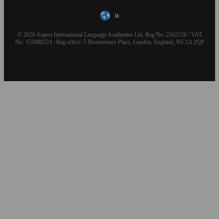
it
© 2026 Aspect International Language Academies Ltd, Reg No: 2162156 / VAT
No: 152088224 / Reg office: 5 Bloomsbury Place, London, England, WC1A 2QP