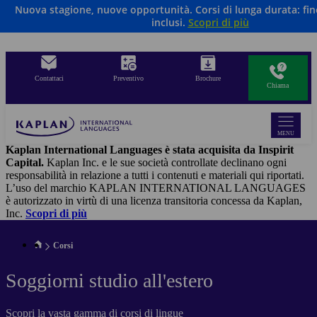
Nuova stagione, nuove opportunità. Corsi di lunga durata: fino
Salta
inclusi.
Scopri di più
al
contenuto
principale
Contattaci
Preventivo
Brochure
Chiama
MENU
Kaplan International Languages è stata acquisita da Inspirit
Capital.
Kaplan Inc. e le sue società controllate declinano ogni
responsabilità in relazione a tutti i contenuti e materiali qui riportati.
L’uso del marchio KAPLAN INTERNATIONAL LANGUAGES
è autorizzato in virtù di una licenza transitoria concessa da Kaplan,
Inc.
Scopri di più
Corsi
Soggiorni studio all'estero
Scopri la vasta gamma di corsi di lingue