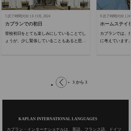
5 読了時間[#]分
6
11月
2024
9 読了時間[#]分
24
カプランでの初日
ホームステイ
登校初日をとても楽しみにしていることでし
カプランでは、
ょうが、少し緊張していることもあると思い
に考えています
ます。心配しないでください。初日に不安を
あたり、カプラ
感じるのは、まったく普通のことです。...
けでなく、それ
配慮しています
ログラムでは、
でなく、家族の
Pagination
Previous
3 から 3
環境を提供します。
page
Blog
KAPLAN INTERNATIONAL LANGUAGES
Footer
カプラン・インターナショナルは、英語、フランス語、ドイツ