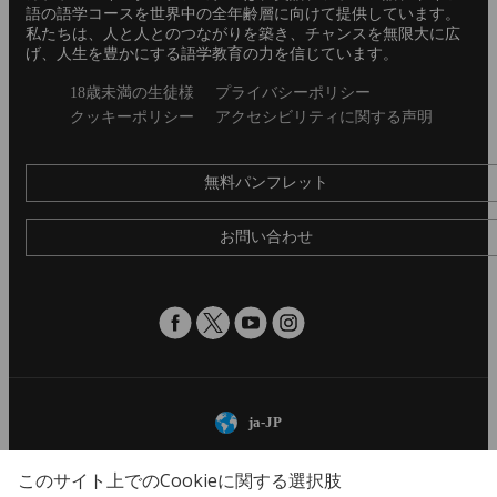
語の語学コースを世界中の全年齢層に向けて提供しています。
私たちは、人と人とのつながりを築き、チャンスを無限大に広
げ、人生を豊かにする語学教育の力を信じています。
Secondary
18歳未満の生徒様
プライバシーポリシー
footer
クッキーポリシー
アクセシビリティに関する声明
無料パンフレット
お問い合わせ
ja-JP
© 2026 Aspect International Language Academies Ltd, Reg No: 2162156 / VAT
このサイト上でのCookieに関する選択肢
No: 152088224 / Reg office: 5 Bloomsbury Place, London, England, WC1A 2QP