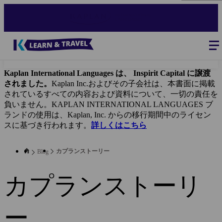
Skip
to
main
content
Blog
-
Main
navigation
Kaplan International Languages は、 Inspirit Capital に譲渡
されました。
Kaplan Inc.およびその子会社は、本書面に掲載
されているすべての内容および資料について、一切の責任を
負いません。KAPLAN INTERNATIONAL LANGUAGES ブ
ランドの使用は、Kaplan, Inc. からの移行期間中のライセン
スに基づき行われます。
詳しくはこちら
カプランストーリー
Blog
カプランストーリ
ー