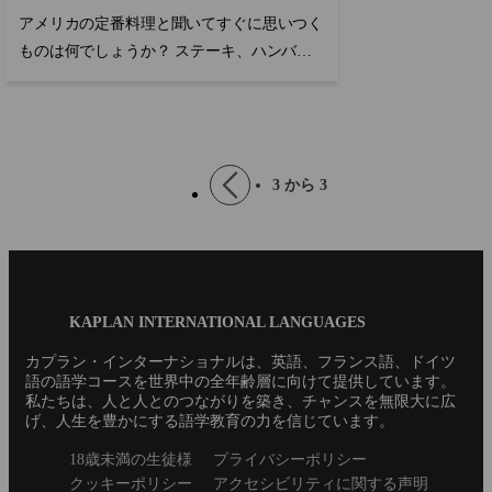
アメリカの定番料理と聞いてすぐに思いつく
ものは何でしょうか？ ステーキ、ハンバー
ガー、ホットドッグはもちろん、ピザやタコ
スを思い浮かべる方も多いでしょう。多くの
国からの...
Pagination
Previous
3 から 3
page
Blog
KAPLAN INTERNATIONAL LANGUAGES
Footer
カプラン・インターナショナルは、英語、フランス語、ドイツ
語の語学コースを世界中の全年齢層に向けて提供しています。
私たちは、人と人とのつながりを築き、チャンスを無限大に広
げ、人生を豊かにする語学教育の力を信じています。
Secondary
18歳未満の生徒様
プライバシーポリシー
footer
クッキーポリシー
アクセシビリティに関する声明