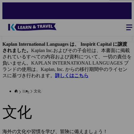
Skip
to
main
content
Blog
-
Main
navigation
Kaplan International Languages は、 Inspirit Capital に譲渡
されました。
Kaplan Inc.およびその子会社は、本書面に掲載
されているすべての内容および資料について、一切の責任を
負いません。KAPLAN INTERNATIONAL LANGUAGES ブ
ランドの使用は、Kaplan, Inc. からの移行期間中のライセン
スに基づき行われます。
詳しくはこちら
文化
Blog
文化
海外の文化や習慣を学び、冒険に備えましょう！