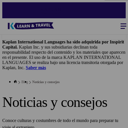
Skip
to
main
content
Blog
-
Main
navigation
Kaplan International Languages ha sido adquirida por Inspirit
Capital.
Kaplan Inc. y sus subsidiarias declinan toda
responsabilidad respecto del contenido y los materiales que aparecen
en el presente. El uso de la marca KAPLAN INTERNATIONAL
LANGUAGES se realiza bajo una licencia transitoria otorgada por
Kaplan, Inc.
Saber más
Blog
Noticias y consejos
Noticias y consejos
Conoce culturas y costumbres de todo el mundo para preparar tu
viaje al extranjero