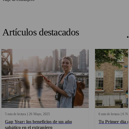
Artículos destacados
5 min de lectura
26
Mayo
2025
6 min de lectura
6
No
Gap Year: los beneficios de un año
Tu Primer día 
sabático en el extranjero