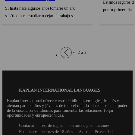
Estamos seguros d
Si hasta hace algunos años tomarse un año
por tu primer día e
sabático para estudiar o dejar el trabajo se
también puedes est
consideraba una decisión algo extraña, hoy en día
preocupes, es comp
el fenómeno del Gap Year está en pleno auge. La
ansioso el primer d
inestabilidad del mercado laboral y la creciente
aprender un ...
necesidad de hablar inglés con fluidez han
Pagination
Previous
2 a 2
contribuido a este cambio....
page
Blog
KAPLAN INTERNATIONAL LANGUAGES
Footer
Kaplan International ofrece cursos de idiomas en inglés, francés y
alemán para adultos y jóvenes de todo el mundo.
Creemos en el poder
de la enseñanza de idiomas para fomentar las relaciones, forjar
oportunidades y enriquecer vidas.
Secondary
Contacto
Test de inglés
Términos y condiciones
footer
Estudiantes menores de 18 años
Aviso de Privacidad