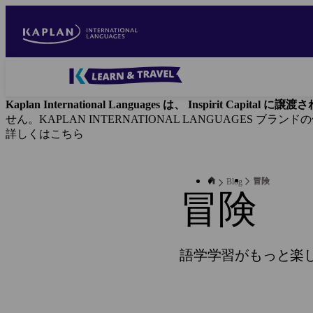
Skip
to
main
content
Blog
-
Kaplan International Languages は、 Inspirit Capital 
Main
せん。KAPLAN INTERNATIONAL LANGUAGES ブラ
navigation
詳しくはこちら
冒険
Blog
冒険
語学学習がもっと楽