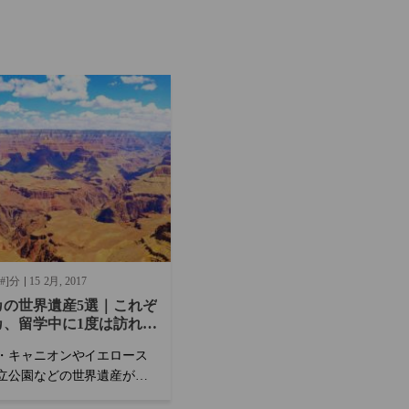
#]分
15
2月
2017
カの世界遺産5選｜これぞ
カ、留学中に1度は訪れた
・キャニオンやイエロース
立公園などの世界遺産が見
も、アメリカ合衆国の魅力