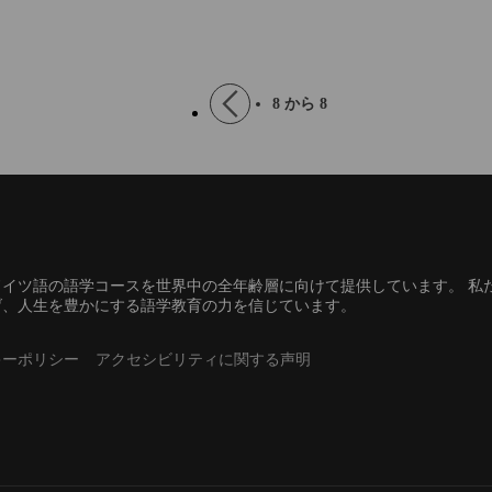
リスに留
「イギリスって興味はあるけれども
の一つで
、現地で
馴染みがなくてよくわからな
らではの
い、、、」と?...
景など?...
Pagination
Previous
8 から 8
page
イツ語の語学コースを世界中の全年齢層に向けて提供しています。 私
げ、人生を豊かにする語学教育の力を信じています。
キーポリシー
アクセシビリティに関する声明