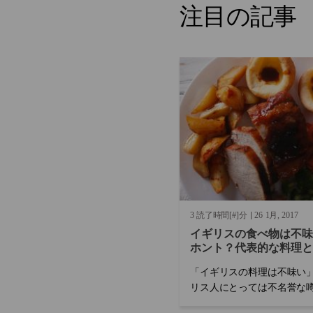
注目の記事
3 読了時間[#]分
26
1月
2017
イギリスの食べ物は不味
ホント？代表的な料理と
ニュー
「イギリスの料理は不味い
リス人にとっては不名誉な
が、耳にしたことのある人