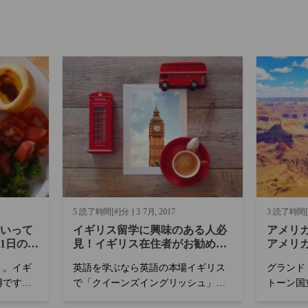
5 読了時間[#]分
3
7月
2017
3 読了時間[
いって
イギリス留学に興味のある人必
アメリ
1日のメ
見！イギリス在住者がお勧めす
アメリ
る人気都市8選
い！
」。イギ
英語を学ぶなら英語の本場イギリス
グランド
噂です
で「クイーンズイングリッシュ」を
トーン国
も多いの
学びたいと思っている方、もしくは
られるの