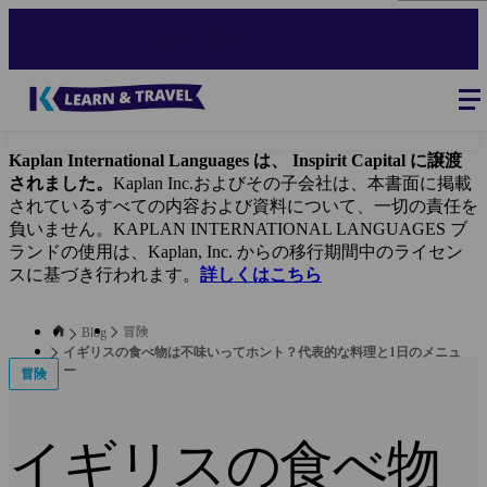
Skip
to
main
content
Blog
-
Main
navigation
Kaplan International Languages は、 Inspirit Capital に譲渡
されました。
Kaplan Inc.およびその子会社は、本書面に掲載
されているすべての内容および資料について、一切の責任を
負いません。KAPLAN INTERNATIONAL LANGUAGES ブ
ランドの使用は、Kaplan, Inc. からの移行期間中のライセン
スに基づき行われます。
詳しくはこちら
冒険
Blog
イギリスの食べ物は不味いってホント？代表的な料理と1日のメニュ
ー
冒険
イギリスの食べ物