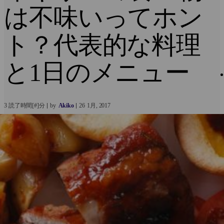
は不味いってホン
ト？代表的な料理
と1日のメニュー
3 読了時間[#]分
by
Akiko
26
1月
2017