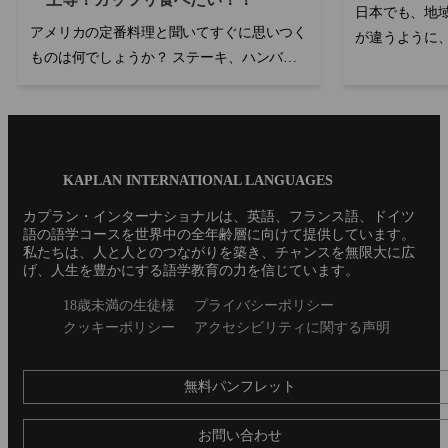
日本でも、地
アメリカの定番料理と聞いてすぐに思いつく
が違うように
ものは何でしょうか？ ステーキ、ハンバー
よって異なっ
ガー、ホットドッグはもちろん、ピザやタコ
使用されます
スを思い浮かべる方も多いでしょう。多くの
のに海外...
国からの...
Blog
KAPLAN INTERNATIONAL LANGUAGES
Footer
カプラン・インターナショナルは、英語、フランス語、ドイツ
語の語学コースを世界中の全年齢層に向けて提供しています。
私たちは、人と人とのつながりを築き、チャンスを無限大に広
げ、人生を豊かにする語学教育の力を信じています。
Secondary
18歳未満の生徒様
プライバシーポリシー
footer
クッキーポリシー
アクセシビリティに関する声明
無料パンフレット
お問い合わせ