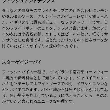
フィッシュアンドチップス
タラなどの白身魚のフライとチップスの組み合わせにレモン
やタルタルソース、グリンピースのピューレなどが添えられ
た、イギリスでは最もポピュラーなファストフードです。日
本のフライドポテトのことをチップスと言います。魚のフラ
イの衣には小麦粉と卵、水もしくはビールを使い、軽くてサ
クサクとした食感です。塩とたっぷりのモルトビネガーをか
けていただくのがイギリス流の食べ方です。
スターゲイジーパイ
フィッシュパイの一種で、イングランド南西部コーンウォー
ル地方の伝統料理として知られています。ジャガイモやタマ
ネギをソテーしてホワイトソースで和え、イワシやニシンな
どとパイで包みます。パイ生地からは魚の頭が突き出してお
り、魚が星空を見上げているように見えることから、その名
が付いたと言われるユニークな料理です。