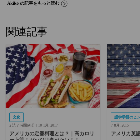
Akiko の記事をもっと読む
関連記事
文化
語学学習のヒ
2 読了時間[#]分
10
1月
2017
7
8月
2015
アメリカの定番料理とは？｜高カロリ
アメリカ英
ー上等！ガッツリ食べたい！！