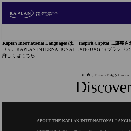
Skip
to
main
content
Kaplan International Languages は、 Inspirit Capital 
せん。KAPLAN INTERNATIONAL LANGUAGES ブラ
詳しくはこちら
Partners Blog
Discover
Discover
Blog
ABOUT THE KAPLAN INTERNATIONAL LANG
B2B