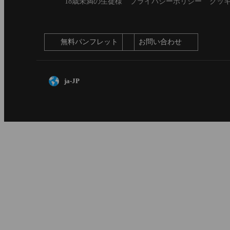
Footer
Secondary
18歳未満の生徒様
プライバシーポリシー
クッ
footer
無料パンフレット
お問い合わせ
ja-JP