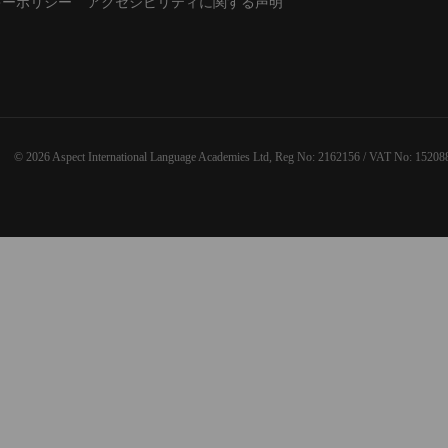
キーポリシー
アクセシビリティに関する声明
© 2026 Aspect International Language Academies Ltd, Reg No: 2162156 / VAT No: 15208