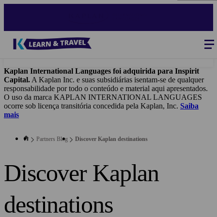
Skip
to
main
content
Blog
-
B2B
Main
navigation
Kaplan International Languages foi adquirida para Inspirit
Capital.
A Kaplan Inc. e suas subsidiárias isentam-se de qualquer
responsabilidade por todo o conteúdo e material aqui apresentados.
O uso da marca KAPLAN INTERNATIONAL LANGUAGES
ocorre sob licença transitória concedida pela Kaplan, Inc.
Saiba
mais
Partners Blog
Discover Kaplan destinations
Discover Kaplan
destinations