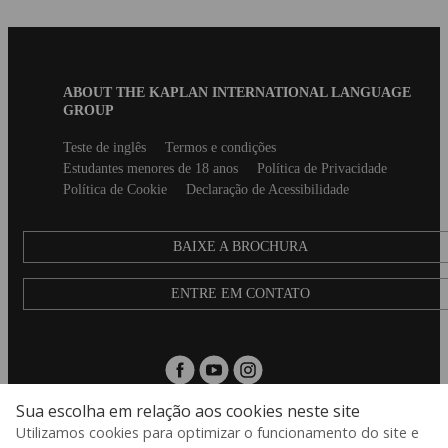
Blog
ABOUT THE KAPLAN INTERNATIONAL LANGUAGE
B2B
GROUP
Footer
Secondary
Teste de inglês
Termos e condições
footer
Estudantes menores de 18 anos
Política de Privacidade
Política de Cookie
Declaração de Acessibilidade
BAIXE A BROCHURA
ENTRE EM CONTATO
Sua escolha em relação aos cookies neste site
Utilizamos cookies para optimizar o funcionamento do site e