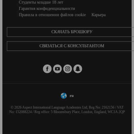
footer
Студенты младше 18 лет
Гарантия конфиденциальности
Правила в отношении файлов cookie
Карьера
CКАЧАТЬ БРОШЮРУ
СВЯЗАТЬСЯ С КОНСУЛЬТАНТОМ
ru
© 2026 Aspect International Language Academies Ltd, Reg No: 2162156 / VAT
No: 152088224 / Reg office: 5 Bloomsbury Place, London, England, WC1A 2QP