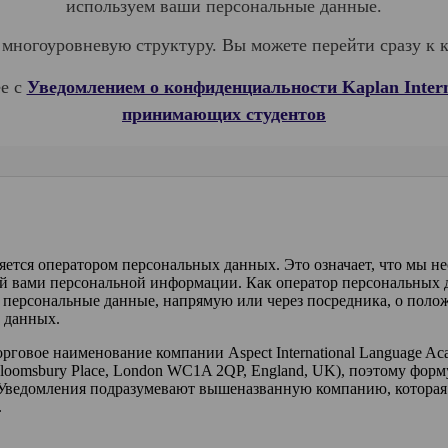
используем ваши персональные данные.
многоуровневую структуру. Вы можете перейти сразу к 
ее с
Уведомлением о конфиденциальности Kaplan Intern
принимающих студентов
вляется оператором персональных данных. Это означает, что мы н
ой вами персональной информации. Как оператор персональных
ои персональные данные, напрямую или через посредника, о пол
е данных.
 торговое наименование компании Aspect International Language A
loomsbury Place, London WC1A 2QP, England, UK), поэтому форм
Уведомления подразумевают вышеназванную компанию, которая н
.