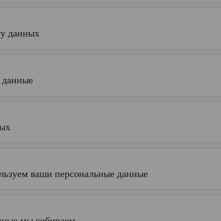
ту данных
е данные
ных
ользуем ваши персональные данные
нные мы собираем