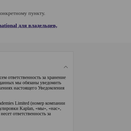
конкретному пункту.
ational для владельцев,
есем ответственность за хранение
 данных мы обязаны уведомить
ожениях настоящего Уведомления
cademies Limited (номер компании
улировки Kaplan, «мы», «нас»,
есет ответственность за