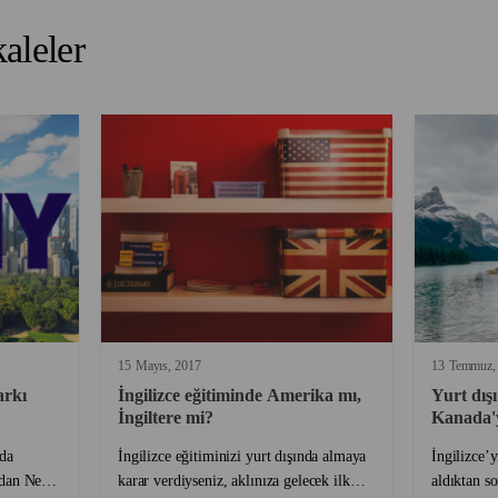
aleler
15
Mayıs
2017
13
Temmuz
arkı
İngilizce eğitiminde Amerika mı,
Yurt dışı
İngiltere mi?
Kanada'y
neden
da
İngilizce eğitiminizi yurt dışında almaya
İngilizce’
adan New
karar verdiyseniz, aklınıza gelecek ilk
aldıktan so