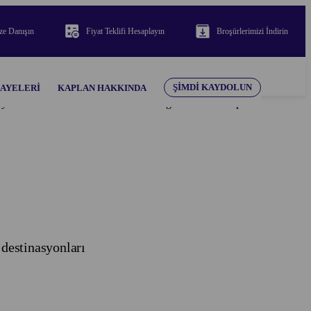
ze Danışın
Fiyat Teklifi Hesaplayın
Broşürlerimizi İndirin
ŞIMDI KAYDOLUN
KAYELERI
KAPLAN HAKKINDA
teryaller bakımından her türlü sorumluluğu reddeder. Kaplan
 destinasyonları