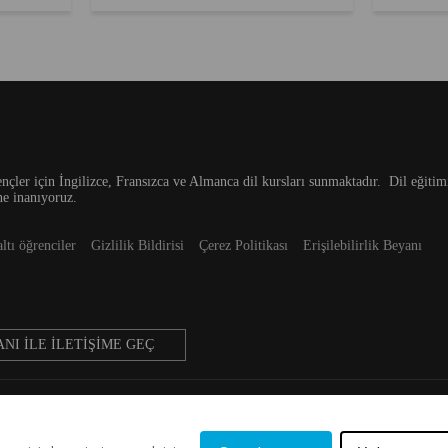
azsınız.
şey, hangi ülkeye gitmeniz gerektiğidir.
bekleyen s
Park’ı
Kaplan International English olarak, tüm
“Hangi ülk
ılanın
okullarımız ana dili İngilizce olan
bu sorular
liyor
ülkelerde bulunuyor. Okulda, evde, ...
soruya bul
p New
nçler için İngilizce, Fransızca ve Almanca dil kursları sunmaktadır.
Dil eğitim
ne inanıyoruz.
altı öğrenciler
Gizlilik Bildirisi
Çerez Politikası
Erişilebilirlik Beyanı
NI ILE İLETIŞIME GEÇ
© 2026 Aspect International Language Academies Ltd, Reg No: 2162156 / VAT No: 15208