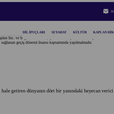
Bi
DIL IPUÇLARI
SEYAHAT
KÜLTÜR
KAPLAN HI
plan Inc. ve bağlı ortaklıkları, işbu metinde yer alan tüm içerik ve ma
n sağlanan geçiş dönemi lisansı kapsamında yapılmaktadır.
 hale getiren dünyanın dört bir yanındaki heyecan verici