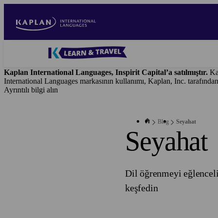
Skip
to
main
content
Blog
-
Kaplan International Languages, Inspirit Capital’a satılmıştır.
Ka
Main
International Languages markasının kullanımı, Kaplan, Inc. tarafında
navigation
Ayrıntılı bilgi alın
Blog
Seyahat
Seyahat
Dil öğrenmeyi eğlenceli
keşfedin