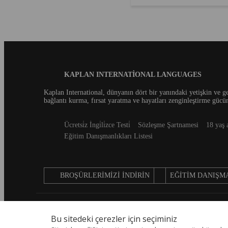
York’u gerçekten gezmiş sayılm
New York’un ciğerleri Central 
herkes bilir ama bu parkı özel k
aslında ne olduğunu, tarihini bi
musunuz? Bu makaleyi okuyu
York’a bir dahaki ziyaretinizde
arkadaşlarınızı engin bilginizle
Blog
KAPLAN INTERNATIONAL LANGUAGES
etkileyebilirsiniz....
Footer
Kaplan International, dünyanın dört bir yanındaki yetişkin ve ge
bağlantı kurma, fırsat yaratma ve hayatları zenginleştirme gücü
Secondary
Ücretsi̇z İngi̇li̇zce Testi̇
Sözleşme Şartnamesi
18 yaş 
footer
Eğitim Danışmanlıkları Listesi
BROŞÜRLERIMIZI İNDIRIN
EĞITIM DANIŞMA
tr
Bu sitedeki çerezler için seçiminiz