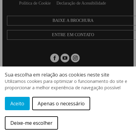
Política de Cookie
Declaração de Acessibilidade
BAIXE A BROCHURA
ENTRE EM CONTATO
Sua escolha em relação aos cookies neste site
Utilizamos cookies para optimizar o funcionamento do site e
pt
proporcionar a melhor experiência de navegação possível
© 2026 Aspect International Language Academies Ltd, Reg No: 2162156 / VAT
No: 152088224 / Reg office: 5 Bloomsbury Place, London, England, WC1A 2QP
Aceito
Apenas o necessário
Fa
Deixe-me escolher