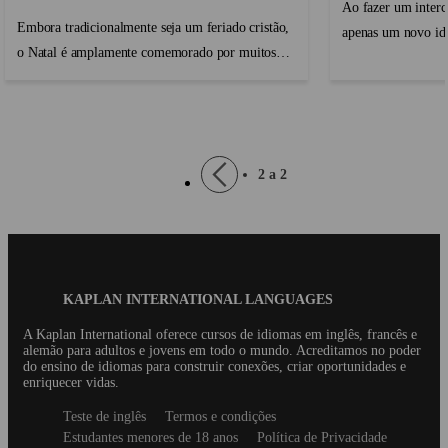
Ao fazer um inter
Embora tradicionalmente seja um feriado cristão,
apenas um novo id
o Natal é amplamente comemorado por muitos
seus dias vai ser v
não-cristãos, sendo que alguns de seus costumes
diferentes e apren
populares e temas comemorativos têm origens
cultura fazem suas a
pré-cristãs ou seculares. Costumes populares
modernos típi...
Pagination
Previous
2 a 2
page
Blog
KAPLAN INTERNATIONAL LANGUAGES
Footer
A Kaplan International oferece cursos de idiomas em inglês, francês e
alemão para adultos e jovens em todo o mundo. Acreditamos no poder
do ensino de idiomas para construir conexões, criar oportunidades e
enriquecer vidas.
Secondary
Teste de inglês
Termos e condições
footer
Estudantes menores de 18 anos
Política de Privacidade