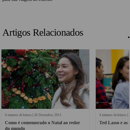
Artigos Relacionados
6 minutos de leitura
24
Dezembro
2013
4 minutos de leitura
Como é comemorado o Natal ao redor
Ted Las
do mundo