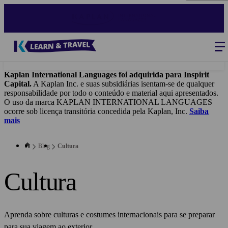
Skip
to
main
content
Blog
-
Main
navigation
Kaplan International Languages foi adquirida para Inspirit
Capital.
A Kaplan Inc. e suas subsidiárias isentam-se de qualquer
responsabilidade por todo o conteúdo e material aqui apresentados.
O uso da marca KAPLAN INTERNATIONAL LANGUAGES
ocorre sob licença transitória concedida pela Kaplan, Inc.
Saiba
mais
Blog
Cultura
Cultura
Aprenda sobre culturas e costumes internacionais para se preparar
para sua viagem ao exterior