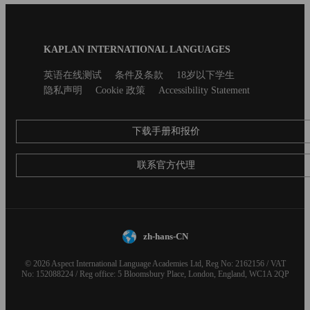
Blog
KAPLAN INTERNATIONAL LANGUAGES
Footer
Secondary
英语在线测试
条件及条款
18岁以下学生
footer
隐私声明
Cookie 政策
Accessibility Statement
下载手册和报价
联系官方代理
zh-hans-CN
© 2026 Aspect International Language Academies Ltd, Reg No: 2162156 / VAT
No: 152088224 / Reg office: 5 Bloomsbury Place, London, England, WC1A 2QP