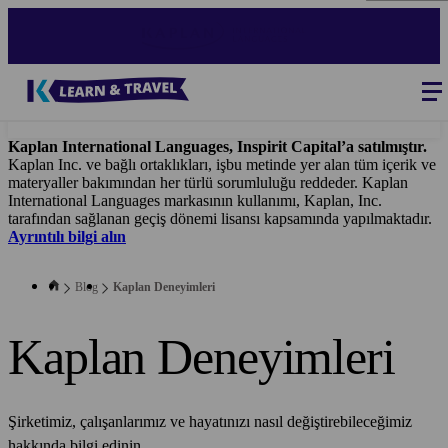
Skip
to
main
content
Blog
-
Main
navigation
Kaplan International Languages, Inspirit Capital’a satılmıştır.
Kaplan Inc. ve bağlı ortaklıkları, işbu metinde yer alan tüm içerik ve
materyaller bakımından her türlü sorumluluğu reddeder. Kaplan
International Languages markasının kullanımı, Kaplan, Inc.
tarafından sağlanan geçiş dönemi lisansı kapsamında yapılmaktadır.
Ayrıntılı bilgi alın
Blog
Kaplan Deneyimleri
Kaplan Deneyimleri
Şirketimiz, çalışanlarımız ve hayatınızı nasıl değiştirebileceğimiz
hakkında bilgi edinin.