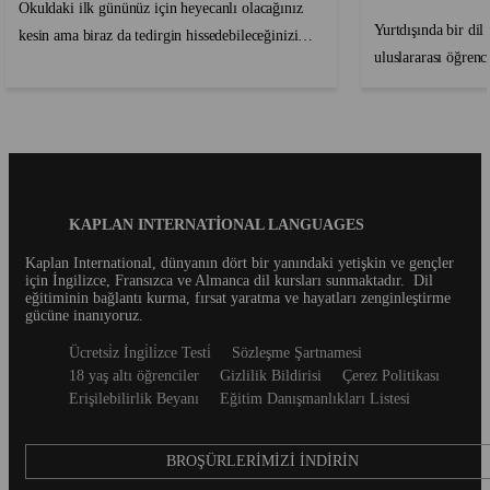
Okuldaki ilk gününüz için heyecanlı olacağınız
Yurtdışında bir di
kesin ama biraz da tedirgin hissedebileceğinizi
uluslararası öğrenci
anlıyoruz. Hiç endişelenmeyin, ilk gününüzde
ama biraz göz kork
böyle hissetmek son derece normaldir. Yeni bir dil
ailesi olarak, öğren
öğrenmek için yurt dışına seyahat etmek
kendilerini rahat v
gözünüzü korkutabilir ancak bu harika serüvenin
denli önemli olduğ
her dakikasından keyif alacağınıza eminiz. ...
deneyimi olumlu ya
de biliyoruz!...
Blog
KAPLAN INTERNATIONAL LANGUAGES
Footer
Kaplan International, dünyanın dört bir yanındaki yetişkin ve gençler
için İngilizce, Fransızca ve Almanca dil kursları sunmaktadır.
Dil
eğitiminin bağlantı kurma, fırsat yaratma ve hayatları zenginleştirme
gücüne inanıyoruz.
Secondary
Ücretsi̇z İngi̇li̇zce Testi̇
Sözleşme Şartnamesi
footer
18 yaş altı öğrenciler
Gizlilik Bildirisi
Çerez Politikası
Erişilebilirlik Beyanı
Eğitim Danışmanlıkları Listesi
BROŞÜRLERIMIZI İNDIRIN