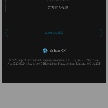
联系官方代理
KAPLAN博客
zh-hans-CN
© 2026 Aspect International Language Academies Ltd, Reg No: 2162156 / VAT
No: 152088224 / Reg office: 5 Bloomsbury Place, London, England, WC1A 2QP