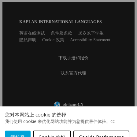
Blog
KAPLAN INTERNATIONAL LANGUAGES
Footer
Secondary
英语在线测试
条件及条款
18岁以下学生
footer
隐私声明
Cookie 政策
Accessibility Statement
下载手册和报价
联系官方代理
zh-hans-CN
您对本网站上 cookie 的选择
© 2026 Aspect International Language Academies Ltd, Reg No: 2162156 / VAT
我们使用 cookie 来优化网站功能并为您提供最佳体验。cc
No: 152088224 / Reg office: 5 Bloomsbury Place, London, England, WC1A 2QP