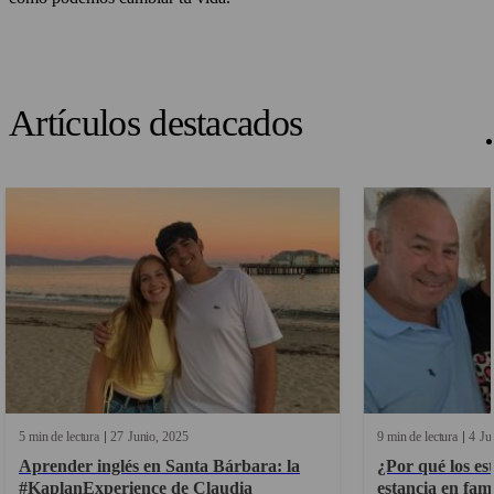
Artículos destacados
5 min de lectura
27
Junio
2025
9 min de lectura
4
Ju
Aprender inglés en Santa Bárbara: la
¿Por qué los es
#KaplanExperience de Claudia
estancia en fami