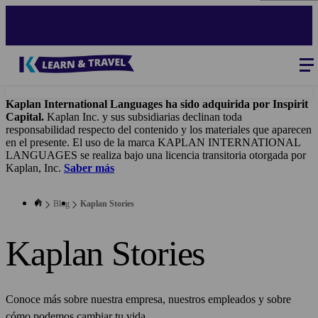
Skip
to
main
content
Blog
-
Main
navigation
Kaplan International Languages ha sido adquirida por Inspirit
Capital.
Kaplan Inc. y sus subsidiarias declinan toda
responsabilidad respecto del contenido y los materiales que aparecen
en el presente. El uso de la marca KAPLAN INTERNATIONAL
LANGUAGES se realiza bajo una licencia transitoria otorgada por
Kaplan, Inc.
Saber más
Blog
Kaplan Stories
Kaplan Stories
Conoce más sobre nuestra empresa, nuestros empleados y sobre
cómo podemos cambiar tu vida.