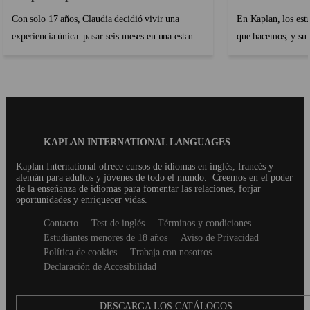
Con solo 17 años, Claudia decidió vivir una
En Kaplan, los estu
experiencia única: pasar seis meses en una estancia
que hacemos, y su
lingüística en Santa Bárbara. ¿Su objetivo?
primordiales. A me
Mejorar su inglés, pero también desarrollar su
viaje lingüístico a
perfil internacional abriéndose a una nueva
que su experiencia
cultura. Entre la vida estudiantil en un campus
cumpla sus expectat
californiano, encuentros inolvidables y
nuestro programa d
crecimiento personal, nos cuenta cómo esta
estudiantes encont
Blog
KAPLAN INTERNATIONAL LANGUAGES
Footer
aventura la hizo crecer mucho más allá del aula....
alojarse, sino un 
Kaplan International ofrece cursos de idiomas en inglés, francés y
sentirse bien....
alemán para adultos y jóvenes de todo el mundo.
Creemos en el poder
de la enseñanza de idiomas para fomentar las relaciones, forjar
oportunidades y enriquecer vidas.
Secondary
Contacto
Test de inglés
Términos y condiciones
footer
Estudiantes menores de 18 años
Aviso de Privacidad
Política de cookies
Trabaja con nosotros
Declaración de Accesibilidad
DESCARGA LOS CATÁLOGOS