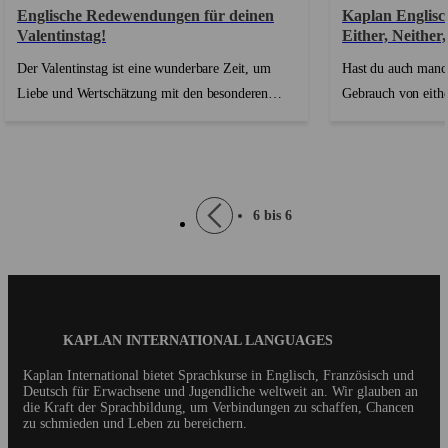
Englische Redewendungen für deinen
Kaplan Englisc
Valentinstag!
Either, Neither
Der Valentinstag ist eine wunderbare Zeit, um
Hast du auch manc
Liebe und Wertschätzung mit den besonderen
Gebrauch von eithe
Menschen in deinem Leben zu teilen. Egal, ob du
Englischen? Falls j
mit einem Partner, Freunden oder der Familie
nicht allein. Unse
feierst, zu wissen, wie du deine Gefühle auf
sind dazu da, dir a
Englisch ausdrücken kannst, hilft dir, eine tiefere
Seitennummerierung
Vorherige
6 bis 6
Verbindung herzustellen. Du lernst gerade noch
Seite
Englisch? Keine Sorge! Wir haben einige gängige
Phrasen zusammengestellt, die dir helfen, deine
Liebe und Zuneigung mit Selbstvertrauen zu
teilen....
Blog
KAPLAN INTERNATIONAL LANGUAGES
Footer
Kaplan International bietet Sprachkurse in Englisch, Französisch und
Deutsch für Erwachsene und Jugendliche weltweit an. Wir glauben an
die Kraft der Sprachbildung, um Verbindungen zu schaffen, Chancen
zu schmieden und Leben zu bereichern.