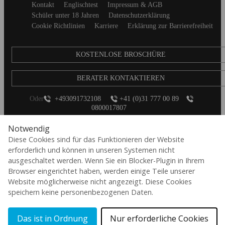
Secondary
Kontakt
Englischtest
Impressum & AGB
footer
Schüler unter 18 Jahren
Datenschutzerklärung
Cookie Richtlinien
Karriere
Erklärung zur Barrierefreiheit
KOSTENLOSE BROSCHÜRE
BERATER KONTAKTIEREN
Oder
+493091732108
+41 (0)31 777 00 89
0800017807
Notwendig
Diese Cookies sind für das Funktionieren der Website
erforderlich und können in unseren Systemen nicht
ausgeschaltet werden. Wenn Sie ein Blocker-Plugin in Ihrem
Browser eingerichtet haben, werden einige Teile unserer
Website möglicherweise nicht angezeigt. Diese Cookies
de
speichern keine personenbezogenen Daten.
© 2026 Aspect International Language Academies Ltd, Reg No: 2162156 / VAT
No: 152088224 / Reg office: 5 Bloomsbury Place, London, England, WC1A 2QP
Das ist in Ordnung
Nur erforderliche Cookies