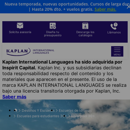
Nueva temporada, nuevas oportunidades. Cursos de larga dur
Skip
| Hasta 20% dto. + vuelos gratis.
Saber más
.
to
main
content
Solicita asesoría
Diseña tu
Descarga los
Llámanos
presupuesto
catálogos
MENU
Kaplan International Languages ha sido adquirida por
Inspirit Capital.
Kaplan Inc. y sus subsidiarias declinan
toda responsabilidad respecto del contenido y los
materiales que aparecen en el presente. El uso de la
marca KAPLAN INTERNATIONAL LANGUAGES se realiza
bajo una licencia transitoria otorgada por Kaplan, Inc.
Saber más
Destinos Y Escuelas
Escuelas de idiomas
Escuelas para estudiantes 30+
Liverpool 30+