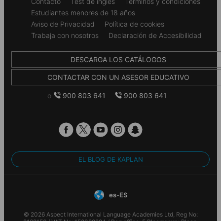
Secondary
Contacto
Test de inglés
Términos y condiciones
Fuera del estudio, hay muchas instalaciones para que los
footer
Estudiantes menores de 18 años
estudiantes disfruten, incluido un gimnasio en el lugar
Atlantic Point (Habitación individual)
Aviso de Privacidad
Política de cookies
las 24 horas, salas de estudio y un área de juegos.
Trabaja con nosotros
Declaración de Accesibilidad
DESCARGA LOS CATÁLOGOS
CONTACTAR CON UN ASESOR EDUCATIVO
o
900 803 641
900 803 641
EL BLOG DE KAPLAN
Atlantic Point cuenta con habitaciones bien amuebladas
con almacenamiento debajo de la cama y escritorios
es-ES
para estudiar, así como áreas de estar y cocinas
comunes que le brindan la oportunidad de conocer a
© 2026 Aspect International Language Academies Ltd, Reg No:
otros compañeros de estudios internacionales. La