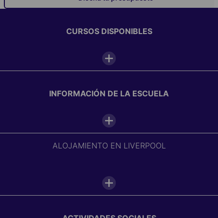
CURSOS DISPONIBLES
INFORMACIÓN DE LA ESCUELA
ALOJAMIENTO EN LIVERPOOL
Instalaciones
Aulas
Nuestros programas de Año
Académico en el extranjero en
ACTIVIDADES SOCIALES