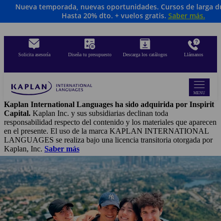
Nueva temporada, nuevas oportunidades. Cursos de larga d
Skip
Hasta 20% dto. + vuelos gratis.
Saber más
.
to
main
content
Solicita asesoría
Diseña tu presupuesto
Descarga los catálogos
Llámanos
MENU
Kaplan International Languages ha sido adquirida por Inspirit
Capital.
Kaplan Inc. y sus subsidiarias declinan toda
responsabilidad respecto del contenido y los materiales que aparecen
en el presente. El uso de la marca KAPLAN INTERNATIONAL
LANGUAGES se realiza bajo una licencia transitoria otorgada por
Kaplan, Inc.
Saber más