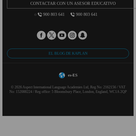
CONTACTAR CON UN ASESOR EDUCATIVO
o
900 803 641
900 803 641
EL BLOG DE KAPLAN
es-ES
© 2026 Aspect International Language Academies Ltd, Reg No: 2162156 / VAT
No: 152088224 / Reg office: 5 Bloomsbury Place, London, England, WC1A 2QP