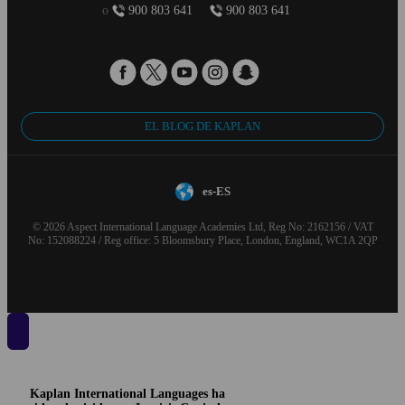
o
900 803 641
900 803 641
EL BLOG DE KAPLAN
es-ES
© 2026 Aspect International Language Academies Ltd, Reg No: 2162156 / VAT
No: 152088224 / Reg office: 5 Bloomsbury Place, London, England, WC1A 2QP
Kaplan International Languages ha