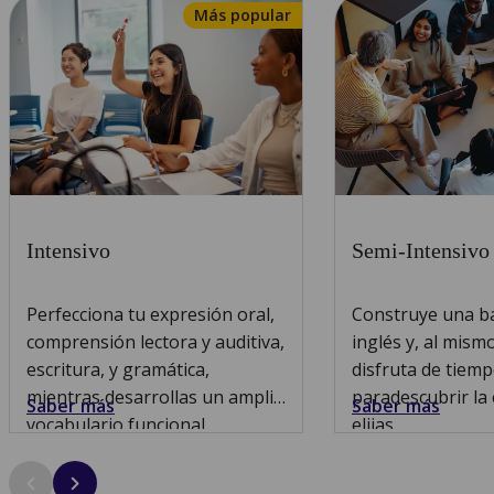
Más popular
Intensivo
Semi-Intensivo
Perfecciona tu expresión oral,
Construye una ba
comprensión lectora y auditiva,
inglés y, al mism
escritura, y gramática,
disfruta de tiemp
mientras desarrollas un amplio
paradescubrir la
Saber más
Saber más
vocabulario funcional.
elijas.