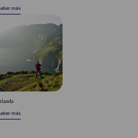
Saber más
Irlanda
Saber más