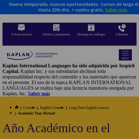
Nueva temporada, nuevas oportunidades. Cursos de larga d
Skip
Hasta 20% dto. + vuelos gratis.
Saber más
.
to
main
content
Solicita asesoría
Diseña tu presupuesto
Descarga los catálogos
Llámanos
MENU
Kaplan International Languages ha sido adquirida por Inspirit
Capital.
Kaplan Inc. y sus subsidiarias declinan toda
responsabilidad respecto del contenido y los materiales que aparecen
en el presente. El uso de la marca KAPLAN INTERNATIONAL
LANGUAGES se realiza bajo una licencia transitoria otorgada por
Kaplan, Inc.
Saber más
Courses
English Courses
Long Term English courses
Academic Year Abroad
Año Académico en el