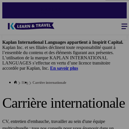
Aller
au
contenu
principal
Blog
-
Main
navigation
Kaplan International Languages appartient à Inspirit Capital.
Kaplan Inc. et ses filiales déclinent toute responsabilité quant à
l’ensemble du contenu et des éléments figurant aux présentes.
L’utilisation de la marque KAPLAN INTERNATIONAL
LANGUAGES s’effectue en vertu d’une licence transitoire
accordée par Kaplan, Inc.
En savoir plus
Blog
Carrière internationale
Carrière internationale
CV, entretien d'embauche, travailler au sein d'une équipe
multiculturelle : tous nos conseils pour vous épanouir dans un