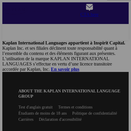
Aller
au
CTA here
contenu
principal
Kaplan International Languages appartient à Inspirit Capital.
Kaplan Inc. et ses filiales déclinent toute responsabilité quant à
l’ensemble du contenu et des éléments figurant aux présentes.
L’utilisation de la marque KAPLAN INTERNATIONAL
LANGUAGES s’effectue en vertu d’une licence transitoire
accordée par Kaplan, Inc.
En savoir plus
Blog
ABOUT THE KAPLAN INTERNATIONAL LANGUAGE
B2B
GROUP
Footer
Secondary
Test d'anglais gratuit
Termes et conditions
footer
Étudiants de moins de 18 ans
Politique de confidentialité
Carrières
Déclaration d'accessibilité