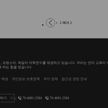
국가와 도시
패트릭이 세상을 떠난 날)에 개최되는
넣어야 하실
있는데요,
문화적이면서 종교적인 행사입니다.
...
Pagination
Previous
2 에서 2
page
, 프랑스어, 독일어 어학연수를 제공하고 있습니다. 우리는 언어 교육이
 하는 힘을 믿습니다.
만 학생
개인정보 보호정책
쿠키 정책
접근성 관련 안내
담하기
또는
70-4681-2584
70-4681-2584