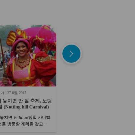
보기
27
8월
2015
1 분 읽어 보기
6
11월
2015
 놓치면 안 될 축제, 노팅
'가이 포크스 데이'? (Guy Fawke
Notting hill Carnival)
Day)
놓치면 안 될 노팅힐 카니발
What is Bonfire Night in the UK? 영국
던을 방문할 계획을 갖고 계
가이 포크스 데이 10월 말부터 11월 초
그렇다면 꼭 체크 리스트에
까지 런던을 돌아다니면 예기치못한