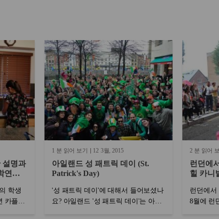
1 분 읽어 보기
12
3월
2015
2 분 읽어 
 설명과
아일랜드 성 패트릭 데이 (St.
런던에서
어학연수
Patrick's Day)
힐 카니발 (
명의 학생
'성 패트릭 데이'에 대해서 들어보셨나
런던에서 
년 카플란
요? 아일랜드 '성 패트릭 데이'는 아일
8월에 런
미국,영
랜드의 공식 휴일로 매년 3월 17일(성
신가요? 