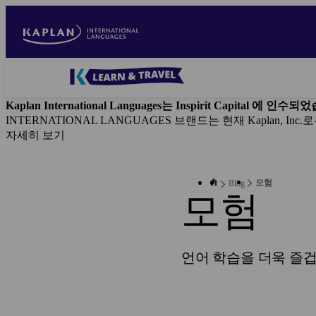
Skip
to
main
content
Blog
-
Kaplan International Languages는 Inspirit Capital 에 인수
Main
INTERNATIONAL LANGUAGES 브랜드는 현재 Kaplan,
navigation
자세히 보기
모험
Blog
모험
언어 학습을 더욱 즐