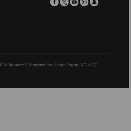
8224 / Reg office: 5 Bloomsbury Place, London, England, WC1A 2QP