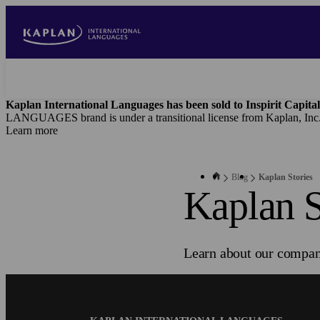
Skip
to
main
content
Kaplan International Languages has been sold to Inspirit Capital
LANGUAGES brand is under a transitional license from Kaplan, Inc
Learn more
Blog
Kaplan Stories
Kaplan S
Learn about our compan