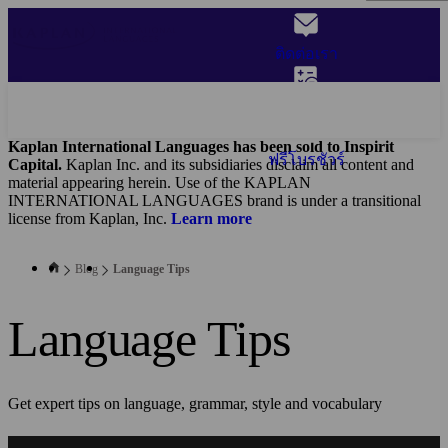
Skip
to
main
ติดต่อเรา
content
จองคอร์สเรียน
Kaplan International Languages has been sold to Inspirit
ฟรีโบรชัวร์
Capital.
Kaplan Inc. and its subsidiaries disclaim all content and
material appearing herein. Use of the KAPLAN
INTERNATIONAL LANGUAGES brand is under a transitional
license from Kaplan, Inc.
Learn more
Blog
Language Tips
Language Tips
Get expert tips on language, grammar, style and vocabulary