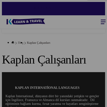
Skip
to
main
content
Blog
-
Main
navigation
Blog
Kaplan Çalışanları
Kaplan Çalışanları
Blog
KAPLAN INTERNATIONAL LANGUAGES
Footer
Kaplan International, dünyanın dört bir yanındaki yetişkin ve gençler
için İngilizce, Fransızca ve Almanca dil kursları sunmaktadır.
Dil
eğitiminin bağlantı kurma, fırsat yaratma ve hayatları zenginleştirme