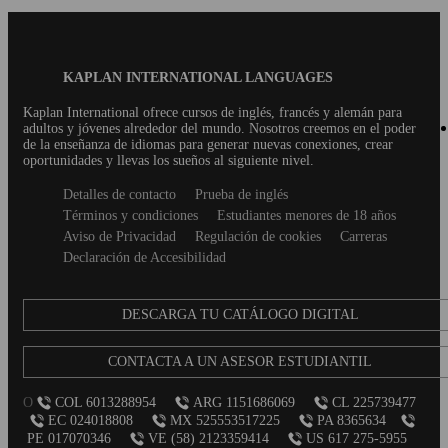
Blog
KAPLAN INTERNATIONAL LANGUAGES
Footer
Kaplan International ofrece cursos de inglés, francés y alemán para
adultos y jóvenes alrededor del mundo. Nosotros creemos en el poder
de la enseñanza de idiomas para generar nuevas conexiones, crear
oportunidades y llevas los sueños al siguiente nivel.
Secondary
Detalles de contacto
Prueba de inglés
footer
Términos y condiciones
Estudiantes menores de 18 años
Aviso de Privacidad
Regulación de cookies
Carreras
Declaración de Accesibilidad
DESCARGA TU CATÁLOGO DIGITAL
CONTACTA A UN ASESOR ESTUDIANTIL
O
COL 6013288954
ARG 1151686069
CL 225739477
EC 024018808
MX 525553517225
PA 8365634
PE 017070346
VE (58) 2123359414
US 617 275-5955