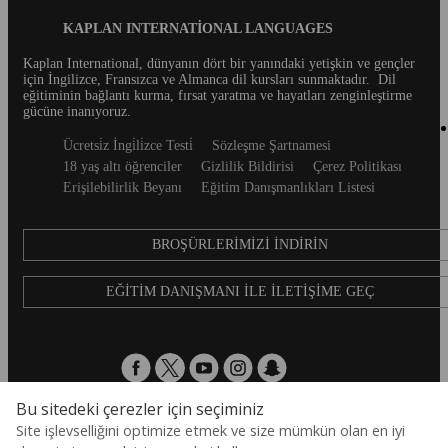
Blog
KAPLAN INTERNATIONAL LANGUAGES
Footer
Kaplan International, dünyanın dört bir yanındaki yetişkin ve gençler
için İngilizce, Fransızca ve Almanca dil kursları sunmaktadır.
Dil
eğitiminin bağlantı kurma, fırsat yaratma ve hayatları zenginleştirme
gücüne inanıyoruz.
Secondary
Ücretsi̇z İngi̇li̇zce Testi̇
Sözleşme Şartnamesi
footer
18 yaş altı öğrenciler
Gizlilik Bildirisi
Çerez Politikası
Erişilebilirlik Beyanı
Eğitim Danışmanlıkları Listesi
BROŞÜRLERIMIZI İNDIRIN
EĞITIM DANIŞMANI ILE İLETIŞIME GEÇ
Bu sitedeki çerezler için seçiminiz
Site işlevselliğini optimize etmek ve size mümkün olan en iyi