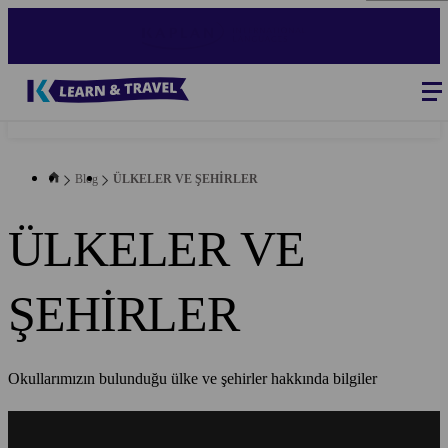
Skip
to
main
content
Blog
-
Main
navigation
Blog
ÜLKELER VE ŞEHİRLER
ÜLKELER VE
ŞEHİRLER
Okullarımızın bulunduğu ülke ve şehirler hakkında bilgiler