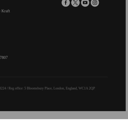
 Kraft
7807
8224 / Reg office: 5 Bloomsbury Place, London, England, WC1A 2QP