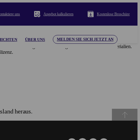
ntaktiere uns
Angebot kalkulieren
Kostenlose Broschüre
MELDEN SIE SICH JETZT AN
HICHTEN
ÜBER UNS
i Verantwortung für die hier dargestellten Inhalte und Materialien.
izenz.
sland heraus.