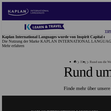
Direkt
zum
Inhalt
Blog
TIP
-
Kaplan International Languages wurde von Inspirit Capital erw
Main
Die Nutzung der Marke KAPLAN INTERNATIONAL LANGUAGES erfol
navigation
Mehr erfahren
Blog
Rund um die We
Rund um
Finde mehr über unsere 