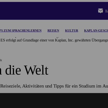
Ko
PS ZUM SPRACHENLERNEN
REISEN
KULTUR
KAPLAN-GESC
orben.
Kaplan Inc. und seine Tochtergesellschaften übernehmen keinerle
gt auf Grundlage einer von Kaplan, Inc. gewährten Übergangsl
lt
 die Welt
Reiseziele, Aktivitäten und Tipps für ein Studium im Au