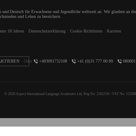
ch und
Deutsch für Erwachsene und Jugendliche weltweit an. Wir glauben an die
schmieden und Leben zu bereichern.
nter 18 Jahren
Datenschutzerklärung
Cookie Richtlinien
Karriere
AKTIEREN
Oder
+493091732108
+41 (0)31 777 00 89
080001
© 2026 Aspect International Language Academies Ltd, Reg No: 2162156 / VAT No: 15208