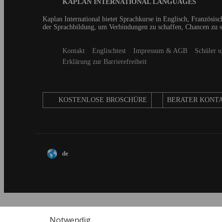
Blog
KAPLAN INTERNATIONAL LANGUAGES
Footer
Kaplan International bietet Sprachkurse in Englisch, Französis
der Sprachbildung, um Verbindungen zu schaffen, Chancen zu 
Secondary
Kontakt
Englischtest
Impressum & AGB
Schüler u
footer
Erklärung zur Barrierefreiheit
KOSTENLOSE BROSCHÜRE
BERATER KONT
de
Notwendig