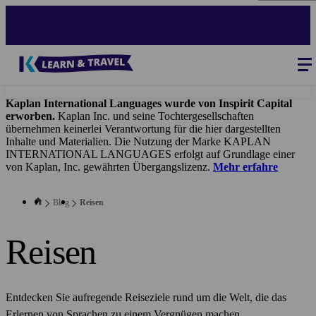
Direkt
zum
Inhalt
Blog
-
Main
navigation
Kaplan International Languages wurde von Inspirit Capital
erworben.
Kaplan Inc. und seine Tochtergesellschaften
übernehmen keinerlei Verantwortung für die hier dargestellten
Inhalte und Materialien. Die Nutzung der Marke KAPLAN
INTERNATIONAL LANGUAGES erfolgt auf Grundlage einer
von Kaplan, Inc. gewährten Übergangslizenz.
Mehr erfahre
Blog
Reisen
Reisen
Entdecken Sie aufregende Reiseziele rund um die Welt, die das
Erlernen von Sprachen zu einem Vergnügen machen.