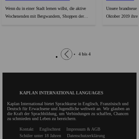
Wenn du in einer Stadt lernen willst, die aktive
Unsere brandneue E
Wochenenden mit Bergwandern, Shoppen der
Oktober 2019 ihre 
neuesten Mode in der Innenstadt und der Suche
New York geöffnet
nach dem besten Hafenrestaurant am Abend
Lerntechnologien a
verbindet, dann ist Vancouver der richtige Ort
Glasfassaden, die 
dafür. Vancouver ist ...
überblicken, hat un
Seitennummerierung
Vorherige
4 bis 4
Seite
Blog
KAPLAN INTERNATIONAL LANGUAGES
Footer
Kaplan International bietet Sprachkurse in Englisch, Französisch und
Deutsch für Erwachsene und Jugendliche weltweit an. Wir glauben an
die Kraft der Sprachbildung, um Verbindungen zu schaffen, Chancen
zu schmieden und Leben zu bereichern.
Secondary
Kontakt
Englischtest
Impressum & AGB
footer
Schüler unter 18 Jahren
Datenschutzerklärung