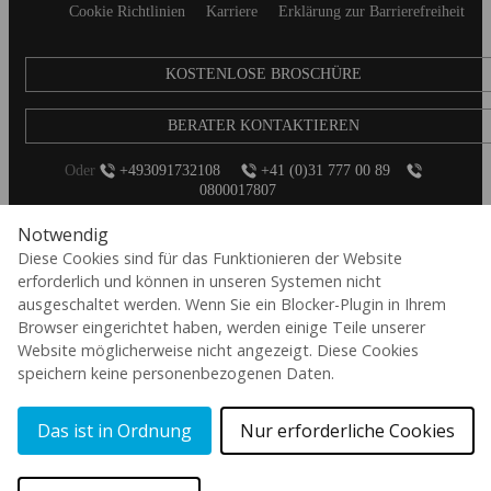
Cookie Richtlinien
Karriere
Erklärung zur Barrierefreiheit
KOSTENLOSE BROSCHÜRE
BERATER KONTAKTIEREN
Oder
+493091732108
+41 (0)31 777 00 89
0800017807
Notwendig
Diese Cookies sind für das Funktionieren der Website
erforderlich und können in unseren Systemen nicht
ausgeschaltet werden. Wenn Sie ein Blocker-Plugin in Ihrem
Browser eingerichtet haben, werden einige Teile unserer
Website möglicherweise nicht angezeigt. Diese Cookies
de
speichern keine personenbezogenen Daten.
© 2026 Aspect International Language Academies Ltd, Reg No: 2162156 / VAT
No: 152088224 / Reg office: 5 Bloomsbury Place, London, England, WC1A 2QP
Das ist in Ordnung
Nur erforderliche Cookies
Kont