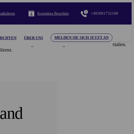
+493091732108
alkulieren
Kostenlose Broschüre
MELDEN SIE SICH JETZT AN
HICHTEN
ÜBER UNS
i Verantwortung für die hier dargestellten Inhalte und Materialien.
izenz.
land