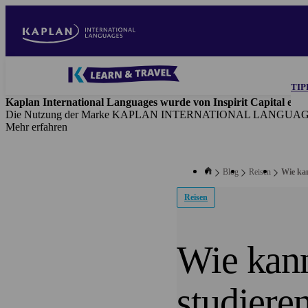
Direkt
zum
Inhalt
Blog
TIP
-
Kaplan International Languages wurde von Inspirit Capital erw
Main
Die Nutzung der Marke KAPLAN INTERNATIONAL LANGUAGES erfol
navigation
Mehr erfahren
Blog
Reisen
Wie kan
Reisen
Wie kann
studiere