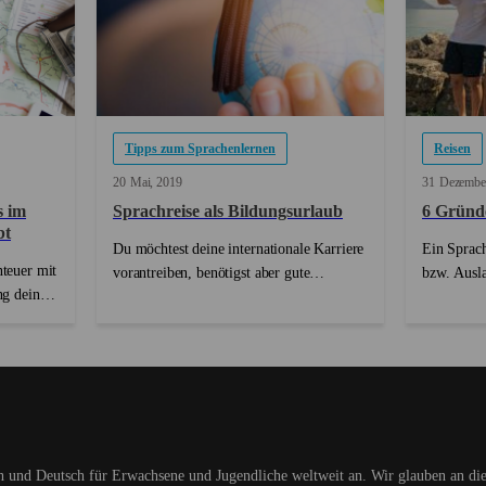
Tipps zum Sprachenlernen
Reisen
20
Mai
2019
31
Dezembe
s im
Sprachreise als Bildungsurlaub
6 Gründe
bt
Du möchtest deine internationale Karriere
Ein Sprach
teuer mit
vorantreiben, benötigst aber gute
bzw. Ausla
ng deiner
Englischkenntnisse um dies zu tun? Du
großartige
 das wir
weißt, dass du deine Arbeit noch besser
Leben zu 
keit, eine
mit guten Englischkenntnissen
Erfahrunge
nd
ausüben könntest? Jetzt fragst du dich
großartige
n es etwas
jedoch, wie du diese ...
entdecken,
lernen und
fremden Ei
Es gibt si
ch und
Deutsch für Erwachsene und Jugendliche weltweit an. Wir glauben an die