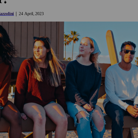
zzolini
24
April
2023