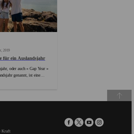
r
2019
 für ein Auslandsjahr
jahr, oder auch « Gap Year »
ndsjahr genannt, ist eine
 Möglichkeit dem alltäglichen
entweichen und neue
n zu sammeln. Es ist ein
s Gefühl eine neue Stadt zu
 neue Kulturen kennen zu
 sich grundsätzlich von den
ndrücken inspirieren zu lassen.
cher einige die denken, dass ein
 Kraft