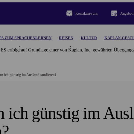
Kontaktiere uns
Angebot k
PS ZUM SPRACHENLERNEN
REISEN
KULTUR
KAPLAN-GESC
orben.
Kaplan Inc. und seine Tochtergesellschaften übernehmen keinerle
gt auf Grundlage einer von Kaplan, Inc. gewährten Übergangsl
n ich günstig im Ausland studieren?
 ich günstig im Aus
n?