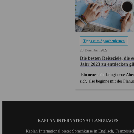
Tipps zum Sprachenlernen
20
Dezember
2022
Die besten Reiseziele, die e
Jahr 2023 zu entdecken gi
Ein neues Jahr bringt neue Aben
sich, also beginne mit der Planu
nächsten Reisen! Jedes Reiseziel,
besuchen, bietet uns die Möglich
andere Kultur kennenzulernen u
unseren Geist zu erweitern. Wen
gib...
Blog
KAPLAN INTERNATIONAL LANGUAGES
Footer
Kaplan International bietet Sprachkurse in Englisch, Französis