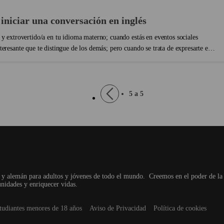
 iniciar una conversación en inglés
 y extrovertido/a en tu idioma materno; cuando estás en eventos sociales
eresante que te distingue de los demás; pero cuando se trata de expresarte en
al que te impide mostrar tu personalidad, punto de vista y simpatía, por lo
era empatía, te conviertes en una sombra que se aísla en cualquier tipo de
esto vuelva a pasarte!...
Pagination
Previous
5 a 5
page
s y alemán para adultos y jóvenes de todo el mundo.
Creemos en el poder de la
unidades y enriquecer vidas.
tudiantes menores de 18 años
Aviso de Privacidad
Política de cookies