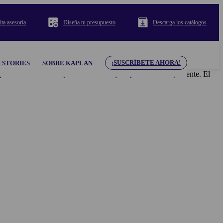
ita asesoría
Diseña tu presupuesto
Descarga los catálogos
¡SUSCRÍBETE AHORA!
 STORIES
SOBRE KAPLAN
pecto del contenido y los materiales que aparecen en el presente. El