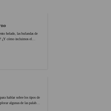
los personajes utilizan un inglés
a materna, la dificultad es aún
cotidiano, muy idiomático y lleno de
expresiones y palabras que, aunque se
usan en la vida diaria, son difíciles de
aprender en el colegio....
rno
ento helado, las bufandas de
o? ¿Y cómo incluimos el
para hablar sobre los tipos de
lorar algunas de las palabras