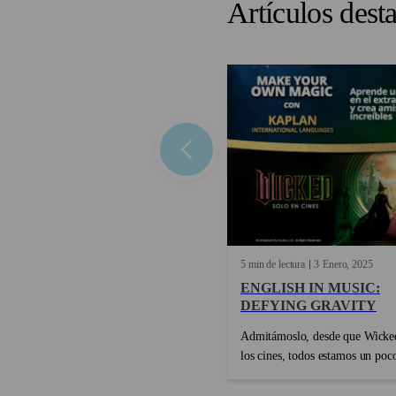
Artículos dest
5 min de lectura
3
Enero
2025
ENGLISH IN MUSIC:
DEFYING GRAVITY
Admitámoslo, desde que Wicked
los cines, todos estamos un poc
obsesionados con Defying Gravi
himno icónico de empoderamie