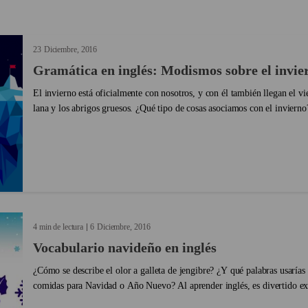
evándonos
que no es l
so a
mayor. ...
ecen
23
Diciembre
2016
u
Gramática en inglés: Modismos sobre el invie
soro
unidad
El invierno está oficialmente con nosotros, y con él también llegan el vi
...
lana y los abrigos gruesos. ¿Qué tipo de cosas asociamos con el inviern
vocabulario referente al invierno en nuestras...
4 min de lectura
6
Diciembre
2016
Vocabulario navideño en inglés
¿Cómo se describe el olor a galleta de jengibre? ¿Y qué palabras usarías 
comidas para Navidad o Año Nuevo? Al aprender inglés, es divertido exp
que son específicas a una cierta estación o época del año....