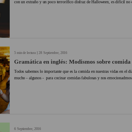
con un extraño y un poco terrorífico disfraz de Halloween, es difícil no e
Entonces, ¿cómo están relacionados la ...
5 min de lectura
28
Septiembre
2016
Gramática en inglés: Modismos sobre comida
Todos sabemos lo importante que es la comida en nuestras vidas en el dí
mucho - algunos - para cocinar comidas fabulosas y nos emocionadmos
oportunidad de comer en un nuevo restaurante....
6
Septiembre
2016