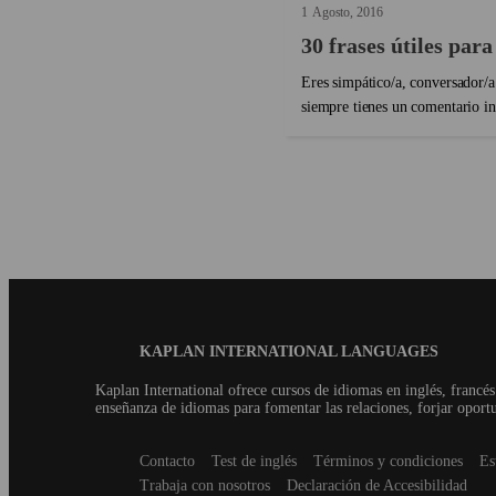
1
Agosto
2016
30 frases útiles para
Eres simpático/a, conversador/a
siempre tienes un comentario int
inglés se activa un bloqueo ment
que, de ser una persona que gen
conversación. ¡No queremos que 
Blog
KAPLAN INTERNATIONAL LANGUAGES
Footer
Kaplan International ofrece cursos de idiomas en inglés, francé
enseñanza de idiomas para fomentar las relaciones, forjar oport
Secondary
Contacto
Test de inglés
Términos y condiciones
Es
footer
Trabaja con nosotros
Declaración de Accesibilidad