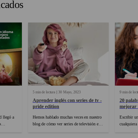
acados
5 min de lectura
30
Mayo
2023
9 min de lect
Aprender inglés con series de tv -
20 palabr
pride edition
mejorar 
 llegó a
Hemos hablado muchas veces en nuestro
Escribir un
o
blog de cómo ver series de televisión en
cualquiera
ty. ¡Este
el idioma original es un gran punto de
fe de ello.
nto y
partida para aprender inglés ...
una redacc