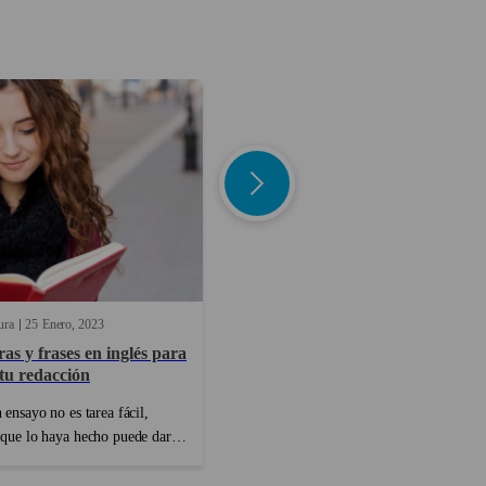
ura
25
Enero
2023
28
Enero
2022
as y frases en inglés para
Aprende inglés con FRIENDS
tu redacción
Que Friends sea la serie de TV perfecta
 ensayo no es tarea fácil,
para aprender o mejorar el inglés no es
 que lo haya hecho puede dar
nada nuevo. ¿Por qué? Porque Friends e
 Pero cuando se trata de escribir
un reflejo de la vida cotidiana. De hecho
ión académica en una lengua