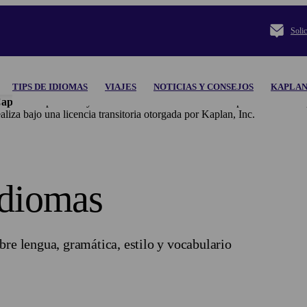
Solic
TIPS DE IDIOMAS
VIAJES
NOTICIAS Y CONSEJOS
KAPLAN
apital.
Kaplan Inc. y sus subsidiarias declinan toda responsabilidad res
o una licencia transitoria otorgada por Kaplan, Inc.
idiomas
bre lengua, gramática, estilo y vocabulario