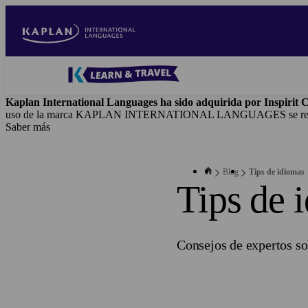
Skip
to
main
content
Blog
-
Kaplan International Languages ha sido adquirida por Inspirit C
Main
uso de la marca KAPLAN INTERNATIONAL LANGUAGES se realiza baj
navigation
Saber más
Blog
Tips de idiomas
Tips de 
Consejos de expertos so