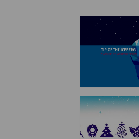
libertad nos ha conquistado, ll
a cantar a todo pulmón (e inclu
intentar esas notas altas que par
imposibles)! Pero, además de s
encantadora melodía, hay un te
escondido en su letra: ¡la oport
perfecta para repasar gramática!