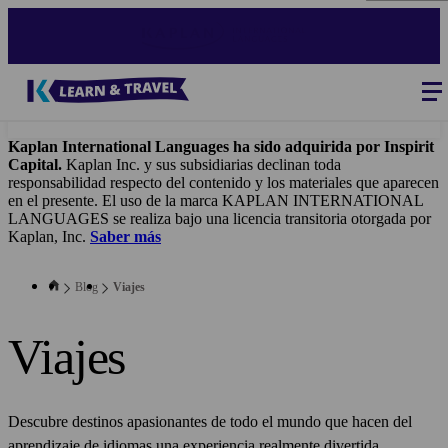
Skip
to
main
content
Blog
-
Main
navigation
Kaplan International Languages ha sido adquirida por Inspirit
Capital.
Kaplan Inc. y sus subsidiarias declinan toda
responsabilidad respecto del contenido y los materiales que aparecen
en el presente. El uso de la marca KAPLAN INTERNATIONAL
LANGUAGES se realiza bajo una licencia transitoria otorgada por
Kaplan, Inc.
Saber más
Blog
Viajes
Viajes
Descubre destinos apasionantes de todo el mundo que hacen del
aprendizaje de idiomas una experiencia realmente divertida