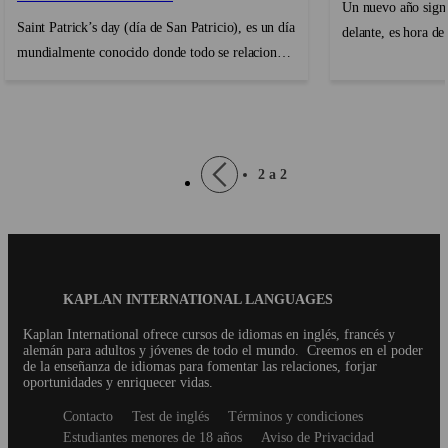
Un nuevo año signi
Saint Patrick’s day (día de San Patricio), es un día
delante, es hora de
mundialmente conocido donde todo se relaciona
calendario para tus
con lo verde, el trébol, la suerte y entre muchas
destino que visita
otras cosas, beber cerveza y celebrar hasta la
conectar con difere
madrugada. Es un día que se celebra en...
mente. En...
Pagination
Previous
2 a 2
page
Blog
KAPLAN INTERNATIONAL LANGUAGES
Footer
Kaplan International ofrece cursos de idiomas en inglés, francés y
alemán para adultos y jóvenes de todo el mundo.
Creemos en el poder
de la enseñanza de idiomas para fomentar las relaciones, forjar
oportunidades y enriquecer vidas.
Secondary
Contacto
Test de inglés
Términos y condiciones
footer
Estudiantes menores de 18 años
Aviso de Privacidad