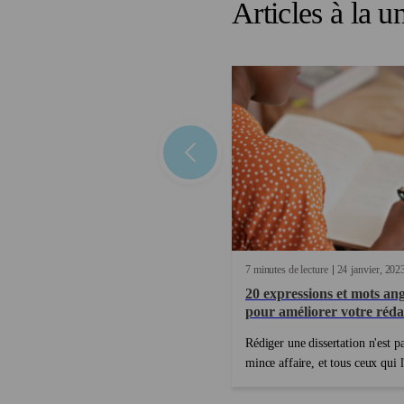
Articles à la u
7 minutes de lecture
24
janvier
202
20 expressions et mots ang
pour améliorer votre réda
Rédiger une dissertation n'est p
mince affaire, et tous ceux qui l
peuvent en témoigner. Mais lors
s'agit de rédiger une dissertatio