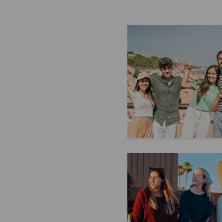
langue qui n'est pas votre langu
maternelle, cela peut être encor
difficile ...