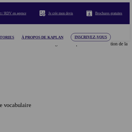
ct / RDV en agence
Je crée mon devis
Brochures gratuites
INSCRIVEZ-VOUS
TORIES
À PROPOS DE KAPLAN
e du contenu et des éléments figurant aux présentes. L’utilisation de la
de vocabulaire