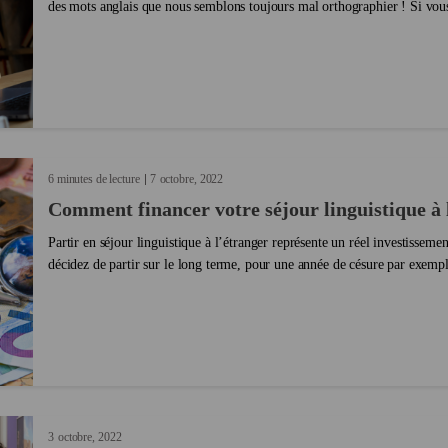
des mots anglais que nous semblons toujours mal orthographier ! Si vou
correcteur orthographique pour le reste de votre vi...
6 minutes de lecture
7
octobre
2022
Comment financer votre séjour linguistique à 
Partir en séjour linguistique à l’étranger représente un réel investissemen
décidez de partir sur le long terme, pour une année de césure par exempl
rêves ne devrait pas être une...
3
octobre
2022