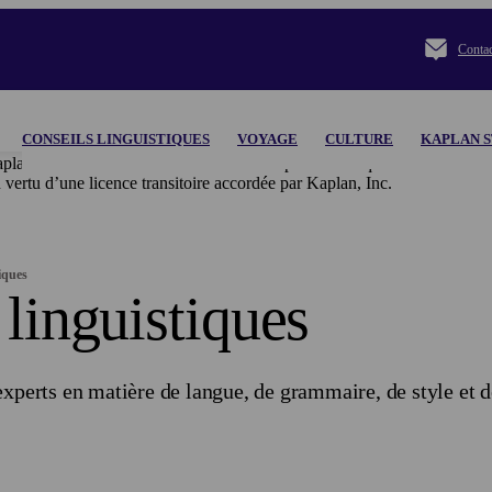
Conta
CONSEILS LINGUISTIQUES
VOYAGE
CULTURE
KAPLAN S
plan Inc. et ses filiales déclinent toute responsabilité quant à l’ensembl
une licence transitoire accordée par Kaplan, Inc.
iques
 linguistiques
experts en matière de langue, de grammaire, de style et 