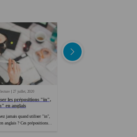
lecture
27
juillet
2020
3 minutes de lecture
16
Mars
2020
iser les prépositions "in",
Comment utiliser "either",
n" en anglais
"neither", "nor" et "or"
vez jamais quand utiliser "in",
Vous avez du mal à utiliser either /
en anglais ? Ces prépositions
neither et or / nor ? Pas d’inquiétude, on
ectivement toutes s'utiliser
vous explique tout. Pour commencer,
uer un lieu ou un point dans le
vous l’aurez peut-être deviné, neither