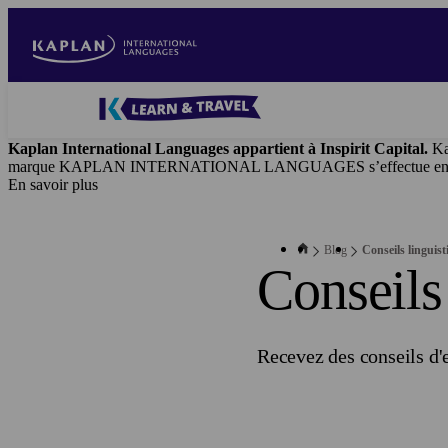
Aller
au
contenu
principal
Blog
-
Kaplan International Languages appartient à Inspirit Capital.
Ka
Main
marque KAPLAN INTERNATIONAL LANGUAGES s’effectue en vertu d’
navigation
En savoir plus
Blog
Conseils linguist
Conseils
Recevez des conseils d'