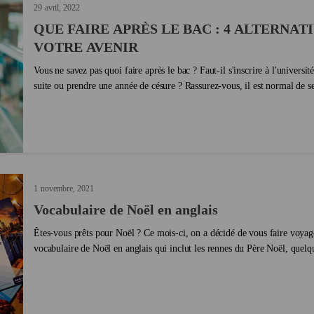
29
avril
2022
QUE FAIRE APRÈS LE BAC : 4 ALTERNAT
VOTRE AVENIR
Vous ne savez pas quoi faire après le bac ? Faut-il s'inscrire à l'universi
suite ou prendre une année de césure ? Rassurez-vous, il est normal de se
prendre du temps pour décider de son ...
1
novembre
2021
Vocabulaire de Noël en anglais
Êtes-vous prêts pour Noël ? Ce mois-ci, on a décidé de vous faire voyage
vocabulaire de Noël en anglais qui inclut les rennes du Père Noël, quelq
surtout, un repas de Noël traditionnel des de...