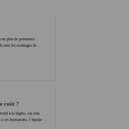
re autres usages. Alors
correspond à la forme négative d’either,
s différencier ? Pas de
et nor à celle d’or. Jusque-là tout ...
 v...
us en plus de personnes
s sont les avantages de
e coût ?
rend à la légère, car cela
s à ces formations, l’équipe