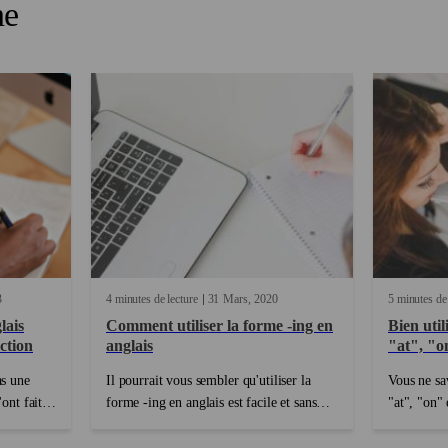
ne
3
4 minutes de lecture
31
Mars
2020
5 minutes de 
lais
Comment utiliser la forme -ing en
Bien util
ction
anglais
"at", "o
as une
Il pourrait vous sembler qu'utiliser la
Vous ne sa
'ont fait
forme -ing en anglais est facile et sans
"at", "on" 
qu'il
vraie règle. Pourtant, comme vous avez
peuvent eff
n dans une
dû l'apprendre en cours d'anglais, utiliser
pour indiq