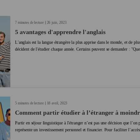
e
cette forme grammaticale répond à des
temps, ent
e plus
règles bien précises en fonction de la sit...
comment le
panique, on
7 minutes de lecture
26
juin
2023
5 avantages d'apprendre l'anglais
L'anglais est la langue étrangère la plus apprise dans le monde, et de pl
décident de l'étudier chaque année. Certains peuvent se demander : "Quel
l'apprentissage de l'anglais ?". En raison de l'infl...
5 minutes de lecture
18
avril
2023
Comment partir étudier à l’étranger à moindr
Partir en séjour linguistique à l'étranger n’est pas une décision que l’on p
représente un investissement personnel et financier. Pour faciliter l’accè
Kaplan vous partage aujo...