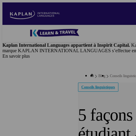
Aller
au
contenu
principal
Blog
-
Kaplan International Languages appartient à Inspirit Capital.
Ka
Main
marque KAPLAN INTERNATIONAL LANGUAGES s’effectue en vertu d’
navigation
En savoir plus
Blog
Conseils linguisti
Conseils linguistiques
5 façons 
étudiant 