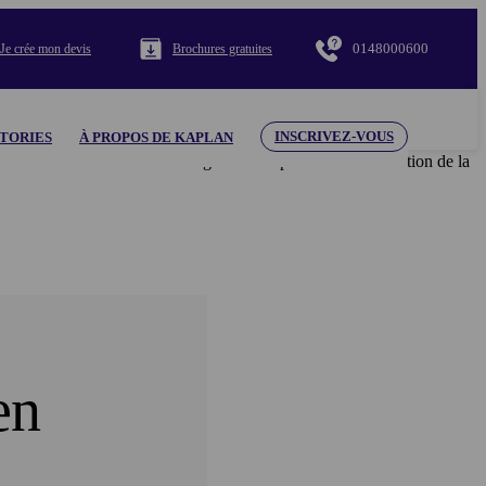
0148000600
Je crée mon devis
Brochures gratuites
INSCRIVEZ-VOUS
TORIES
À PROPOS DE KAPLAN
e du contenu et des éléments figurant aux présentes. L’utilisation de la
en