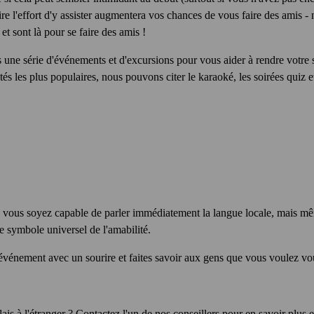
re l'effort d'y assister augmentera vos chances de vous faire des amis - 
et sont là pour se faire des amis !
ne série d'événements et d'excursions pour vous aider à rendre votre séj
tés les plus populaires, nous pouvons citer le karaoké, les soirées quiz e
 vous soyez capable de parler immédiatement la langue locale, mais m
e symbole universel de l'amabilité.
vénement avec un sourire et faites savoir aux gens que vous voulez vou
ais à l'étranger ? Contactez l'un de nos conseillers pour en savoir plus e