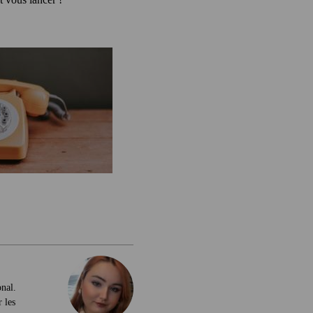
onal.
 les