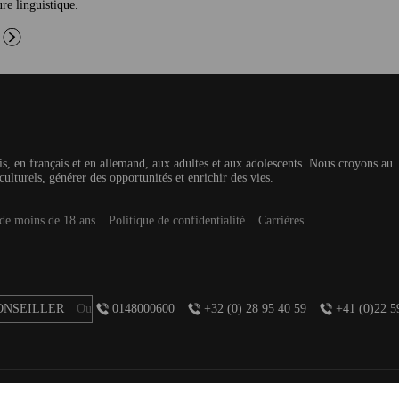
ure linguistique.
is, en français et en allemand, aux adultes et aux adolescents. Nous croyons au
culturels, générer des opportunités et enrichir des vies.
 de moins de 18 ans
Politique de confidentialité
Carrières
ONSEILLER
Ou
0148000600
+32 (0) 28 95 40 59
+41 (0)22 5