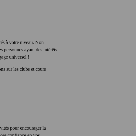
ptés à votre niveau. Non
es personnes ayant des intérêts
gage universel !
s sur les clubs et cours
ivités pour encourager la
core confiance en vos