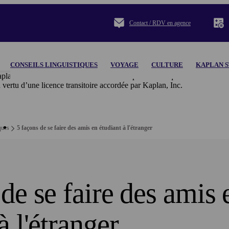
Contact / RDV en agence
CONSEILS LINGUISTIQUES
VOYAGE
CULTURE
KAPLAN S
plan Inc. et ses filiales déclinent toute responsabilité quant à l’ensembl
une licence transitoire accordée par Kaplan, Inc.
ques
5 façons de se faire des amis en étudiant à l'étranger
de se faire des amis 
à l'étranger