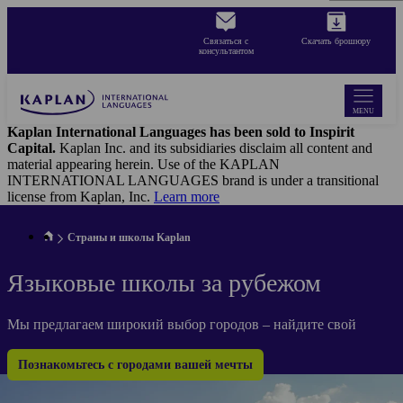
Skip
to
Связаться с
Cкачать брошюру
main
консультантом
content
MENU
Kaplan International Languages has been sold to Inspirit
Capital.
Kaplan Inc. and its subsidiaries disclaim all content and
material appearing herein. Use of the KAPLAN
INTERNATIONAL LANGUAGES brand is under a transitional
license from Kaplan, Inc.
Learn more
Страны и школы Kaplan
Языковые школы за рубежом
Мы предлагаем широкий выбор городов – найдите свой
Познакомьтесь с городами вашей мечты