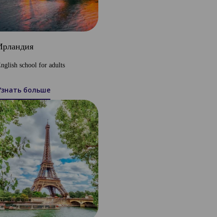
Ирландия
nglish school for adults
Узнать больше