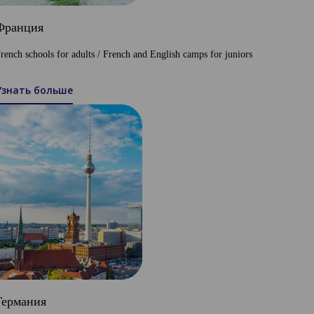
Франция
rench schools for adults / French and English camps for juniors
Узнать больше
Германия