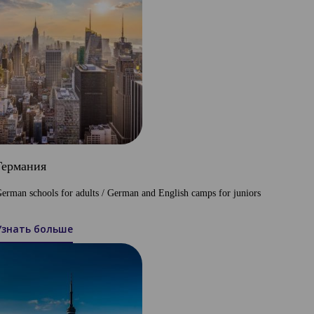
Германия
erman schools for adults / German and English camps for juniors
Узнать больше