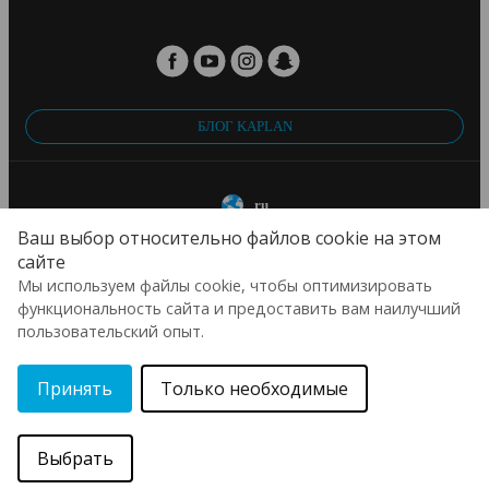
БЛОГ KAPLAN
ru
Ваш выбор относительно файлов cookie на этом
© 2026 Aspect International Language Academies Ltd, Reg No: 2162156 / VAT
сайте
No: 152088224 / Reg office: 5 Bloomsbury Place, London, England, WC1A 2QP
Мы используем файлы cookie, чтобы оптимизировать
функциональность сайта и предоставить вам наилучший
пользовательский опыт.
Принять
Только необходимые
Выбрать