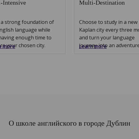
-Intensive
Multi-Destination
 a strong foundation of
Choose to study in a new
nglish language while
Kaplan city every three 
having enough time to
and turn your language
re your chosen city.
journey into an adventure
n more
Learn more
О школе английского в городе Дублин