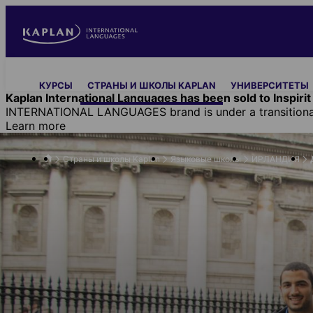
Skip
to
main
content
Main
КУРСЫ
СТРАНЫ И ШКОЛЫ KAPLAN
УНИВЕРСИТЕТЫ
navigation
Kaplan International Languages has been sold to Inspirit 
INTERNATIONAL LANGUAGES brand is under a transitional 
Learn more
Страны и школы Kaplan
Языковые школы
ИРЛАНДИЯ