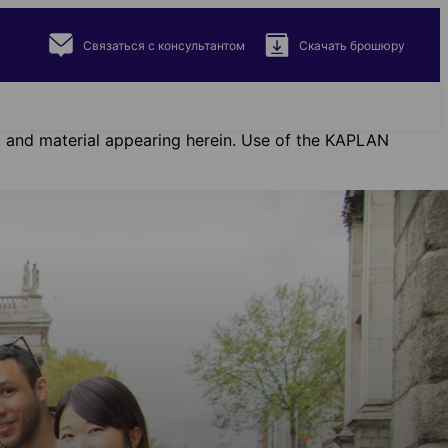
Связаться с консультантом
Cкачать брошюру
ent and material appearing herein. Use of the KAPLAN