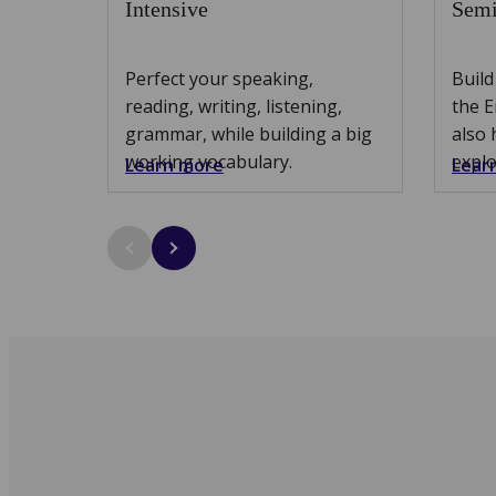
Intensive
Semi
Perfect your speaking,
Build
reading, writing, listening,
the E
grammar, while building a big
also 
working vocabulary.
explo
Learn more
Lear