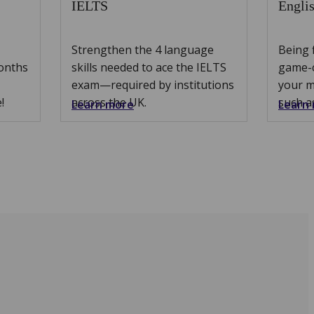
IELTS
Englis
Strengthen the 4 language
Being f
months
skills needed to ace the IELTS
game-c
exam—required by institutions
your m
!
across the UK.
such a
Learn more
Learn