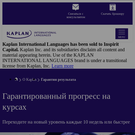
Skip
to
Связаться с
Cкачать брошюру
main
консультантом
content
MENU
Kaplan International Languages has been sold to Inspirit
Capital.
Kaplan Inc. and its subsidiaries disclaim all content and
material appearing herein. Use of the KAPLAN
INTERNATIONAL LANGUAGES brand is under a transitional
license from Kaplan, Inc.
Learn more
О Kaplan
Гарантия результата
Гарантированный прогресс на
курсах
Переходите на новый уровень каждые 10 недель или быстрее