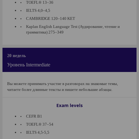
TOEFL® 13–36
IELTS 4,0–4,5
CAMBRIDGE 120–140 KET
Kaplan English Language Test (Аудирование, чтение и
грамматика) 275–349
20 недель
Уровень Intermediate
Вы можете принимать участие в разговорах на знакомые темы,
читаете более длинные тексты и пишете небольшие абзацы.
Exam levels
CEFR B1
TOEFL® 37–54
IELTS 4,5-5,5