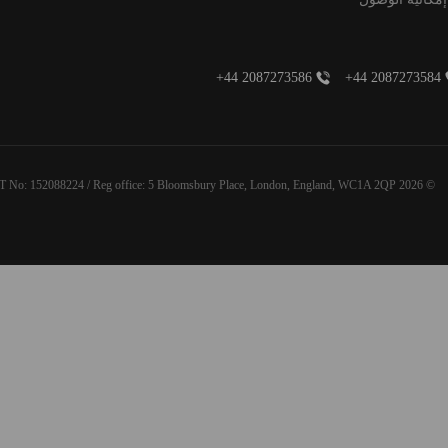
+44 2087273586
+44 2087273584
© 2026 Aspect International Language Academies Ltd, Reg No: 2162156 / VAT No: 152088224 / Reg office: 5 Bloomsbury Place, London, England, WC1A 2QP