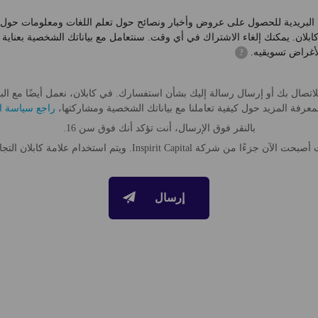
ا البريدية للحصول على عروض وأخبار ونصائح حول تعلم اللغات ومعلومات حول 
بلان. يمكنك إلغاء الاشتراك في أي وقت. سنتعامل مع بياناتك الشخصية بعناية فائ
غراض تسويقيه.
?
تصال بك أو إرسال رسالة إليك بشأن استفسارك. في كابلان، نعمل أيضًا مع البائ
عرفة المزيد حول كيفية تعاملنا مع بياناتك الشخصية ومشاركتها،
راجع سياسة ال
بالنقر فوق الإرسال، أنت تؤكد أنك فوق سن 16.
 Inspirit Capital. ويتم استخدام علامة كابلان التجارية بموجب ترخيص.
إرسال