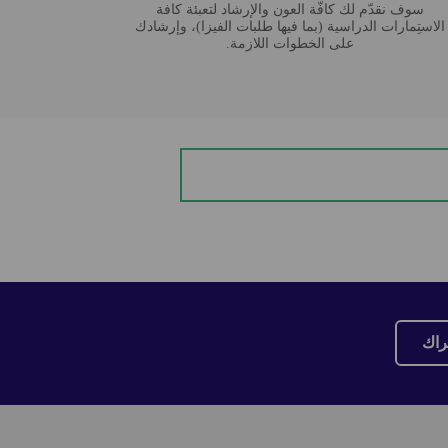
سوف نقدّم لك كافّة العون والإرشاد لتعبئة كافة
الاستِمارات الدراسية (بما فيها طلبات الفيزا)، وإرشادك
على الخطوات اللازمة.
راك