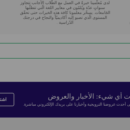
لدى مُعلّمينا خبرةً في العمل مع الطّلاب الأجانب تتجاوز
سنواتٍ عدّة ويُلمّون في معايير اللغة الّتي تتطلّبها
الجَامعات. يسخّر معلمونا كافة هذه الخبرات حتى تحقّق
المستوى الّذي تصبو إليه أكاديميّاً والنجاح في درجتك
الدّراسية .
وت أي شيء: الأخبار والعروض
اشت
أحدث عروضنا الترويجية وأخبارنا على بريدك الإلكتروني مباشرة.