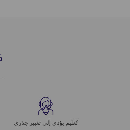
%
تّعليم يؤدي إلى تغيير جذري