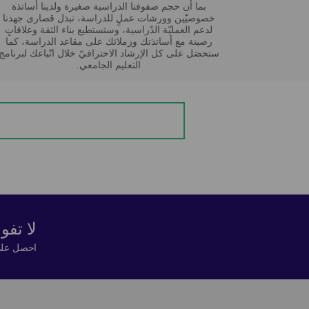
بما أن حجم صفوفنا الدراسية صغيرة ولدينا أساتذة
خصوصيّين وورشات عملٍ للدراسة، نبذل قصارى جهدنا
لدعم العمليّة الدّراسية، وستستطيع بناء الثقة وعلاقاتٍ
رصينة مع أساتذتك وزملائك على مقاعد الدراسة، كما
ستحصَل على كل الإرشاد الاحترافيّ خلال اتّباعك لبرنامج
التعليم الجامعي.
لا تف
احصل على 