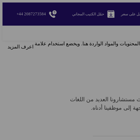
+44 2087273584
ل على سعر
حمّل الكتيب المجاني
لمحتويات والمواد الواردة هنا. ويخضع استخدام علامة
اعرف المزيد
ث مستشارونا العديد من اللغات
هة إلى موظفينا أدناه.