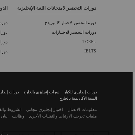
دورات التحضير لامتحانات اللغة الإنجليزية
الدو
دورة التحضير لاختبار كامبريدج
دورة 
دورات التحضير للاختبارات
دورات
TOEFL
دورا
IELTS
دورا
Footer
دورات إنجليزي للكبار
دورات إنجليزي بالخارج
دورات إنجلي
Menu
السنة الأكاديمية بالخارج
Secondary
معلومات الاتصال
اختبار إنجليزي مجاني
الشروط والقو
footer
ملفات تعريف الارتباط والتقنيات الأخرى
وظائف
بيان 