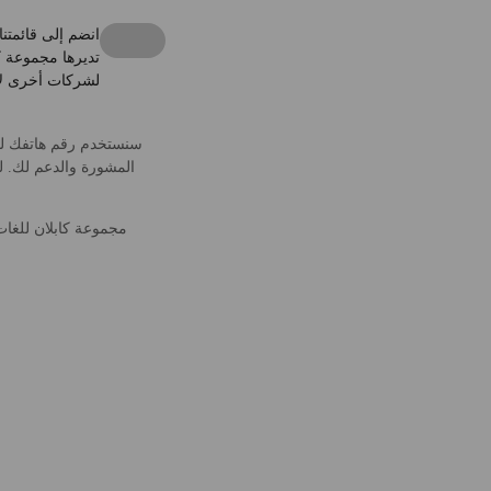
انضم إلى قائمتن
تديرها مجموعة كا
لشركات أخرى لأ
سنستخدم رقم هاتفك للا
المشورة والدعم لك. لم
مجموعة كابلان للغات أصبحت الآن جزءًا من شركة