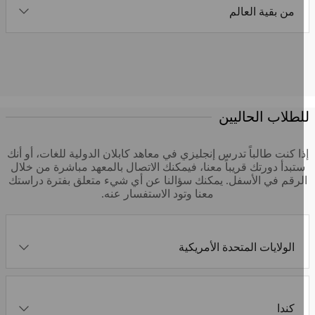
من بقية العالم
لطلاب الحاليين
ذا كنت طالباً تدرس إنجليزي في معاهد كابلان الدولية للغات، أو أنك
تبدأ دورتك قريباً معنا، فيمكنك الاتصال بالمعهد مباشرة من خلال
لرقم في الأسفل. يمكنك سؤالنا عن أي شيء متعلق بفترة دراستك
معنا وتود الاستفسار عنه.
الولايات المتحدة الأمريكية
كندا