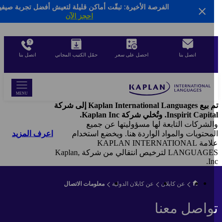
الفرصة الأخيرة: تبقّت أماكن قليلة لتعيش أفضل تجربة صيفية*
Sk
احجز الآن
ma
conte
اتصل بنا
احصل على سعر
حمّل الكتيب المجاني
اتصل بنا
MENU
تم بيع Kaplan International Languages إلى شركة
Inspirit Cap. وتُخلي شركة Kaplan Inc.
لشركات التابعة لها مسؤوليتها عن جميع
اعرف المزيد
محتويات والمواد الواردة هنا. ويخضع استخدام
علامة KAPLAN INTERNATIONAL
LANGUAGES لترخيص انتقالي من شركة Kaplan,
In
عن كابلان
عن كابلان الدولية
معلومات الاتصال
واصل معنا