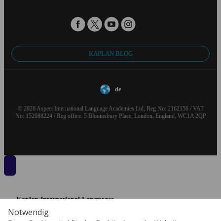
KAPLAN BLOG
de
© 2026 Aspect International Language Academies Ltd, Reg No: 2162156 / VAT
No: 152088224 / Reg office: 5 Bloomsbury Place, London, England, WC1A 2QP
Kaplan International Languages
wurde von Inspirit Capital erworben.
Notwendig