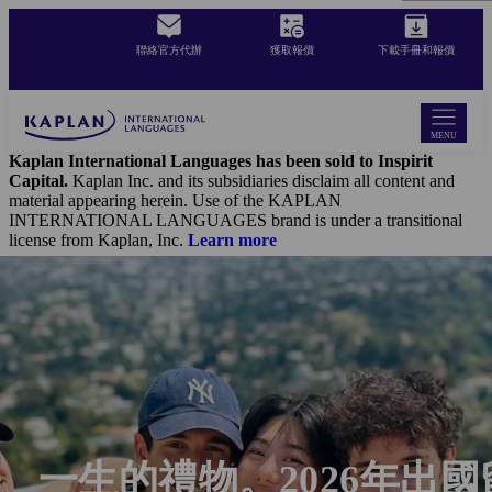
Skip
to
聯絡官方代辦
獲取報價
下載手冊和報價
main
content
MENU
Kaplan International Languages has been sold to Inspirit
Capital.
Kaplan Inc. and its subsidiaries disclaim all content and
material appearing herein. Use of the KAPLAN
INTERNATIONAL LANGUAGES brand is under a transitional
license from Kaplan, Inc.
Learn more
一生的禮物。2026年出國