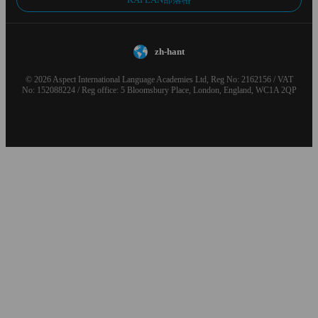
zh-hant
© 2026 Aspect International Language Academies Ltd, Reg No: 2162156 / VAT
No: 152088224 / Reg office: 5 Bloomsbury Place, London, England, WC1A 2QP