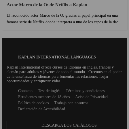
Actor Marco de la O: de Netflix a Kaplan
El reconocido actor Marco de la O, gracias al papel principal en una
famosa serie de Netflix donde interpreta a uno de los capos de la droga
en México más poderosos del mundo, ha decidido a dar un paso muy
importante en su vida tanto a nivel personal como profesional al
convertirse en estudiante de Kaplan. Ya algunos afortunados
estudiantes pueden dar fe de ello, después de que el actor pasase por
las aulas de nuestra escuela de inglés en Toronto....
Blog
KAPLAN INTERNATIONAL LANGUAGES
Footer
Kaplan International ofrece cursos de idiomas en inglés, francés y
alemán para adultos y jóvenes de todo el mundo.
Creemos en el poder
de la enseñanza de idiomas para fomentar las relaciones, forjar
oportunidades y enriquecer vidas.
Secondary
Contacto
Test de inglés
Términos y condiciones
footer
Estudiantes menores de 18 años
Aviso de Privacidad
Política de cookies
Trabaja con nosotros
Declaración de Accesibilidad
DESCARGA LOS CATÁLOGOS