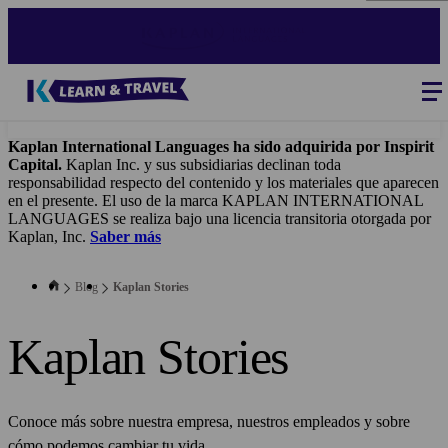
Skip
to
main
content
Blog
-
Main
navigation
Kaplan International Languages ha sido adquirida por Inspirit
Capital.
Kaplan Inc. y sus subsidiarias declinan toda
responsabilidad respecto del contenido y los materiales que aparecen
en el presente. El uso de la marca KAPLAN INTERNATIONAL
LANGUAGES se realiza bajo una licencia transitoria otorgada por
Kaplan, Inc.
Saber más
Blog
Kaplan Stories
Kaplan Stories
Conoce más sobre nuestra empresa, nuestros empleados y sobre
cómo podemos cambiar tu vida.