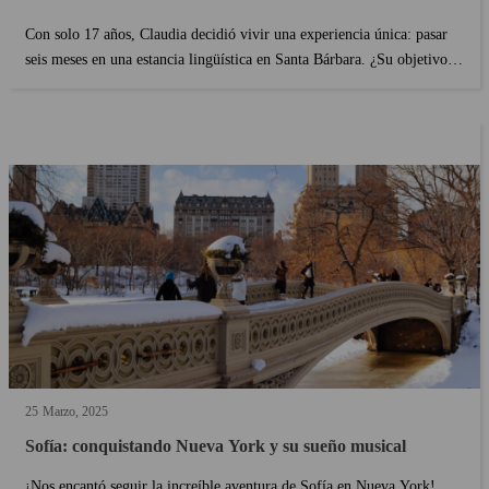
Con solo 17 años, Claudia decidió vivir una experiencia única: pasar
seis meses en una estancia lingüística en Santa Bárbara. ¿Su objetivo?
Mejorar su inglés, pero también desarrollar su perfil internacional
abriéndose a una nueva cultura. Entre la vida estudiantil en un campus
californiano, encuentros inolvidables y crecimiento personal, nos
cuenta cómo esta aventura la hizo crecer mucho más allá del aula....
25
Marzo
2025
Sofía: conquistando Nueva York y su sueño musical
¡Nos encantó seguir la increíble aventura de Sofía en Nueva York!