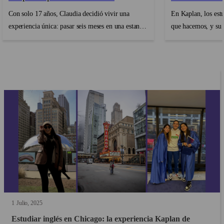
Con solo 17 años, Claudia decidió vivir una
En Kaplan, los estu
experiencia única: pasar seis meses en una estancia
que hacemos, y su
lingüística en Santa Bárbara. ¿Su objetivo?
primordiales. A me
Mejorar su inglés, pero también desarrollar su
viaje lingüístico a
perfil internacional abriéndose a una nueva
que su experiencia
cultura. Entre la vida estudiantil en un campus
cumpla sus expectat
californiano, encuentros inolvidables y
nuestro programa d
crecimiento personal, nos cuenta cómo esta
estudiantes encont
aventura la hizo crecer mucho más allá del aula....
alojarse, sino un 
sentirse bien....
1
Julio
2025
Estudiar inglés en Chicago: la experiencia Kaplan de