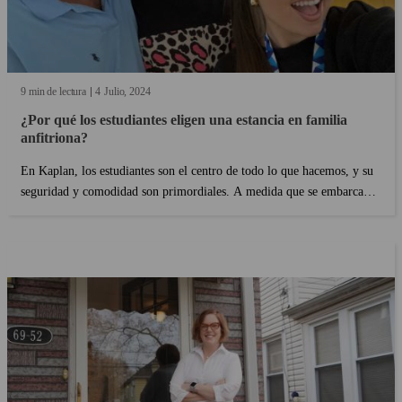
9 min de lectura
4
Julio
2024
¿Por qué los estudiantes eligen una estancia en familia
anfitriona?
En Kaplan, los estudiantes son el centro de todo lo que hacemos, y su
seguridad y comodidad son primordiales. A medida que se embarcan
en su viaje lingüístico al extranjero, nos aseguramos de que su
experiencia de alojamiento no solamente cumpla sus expectativas, sino
que las supere. Con nuestro programa de alojamiento en familia, los
estudiantes encontrarán no solo un lugar donde alojarse, sino un
entorno cálido y acogedor donde sentirse bien....