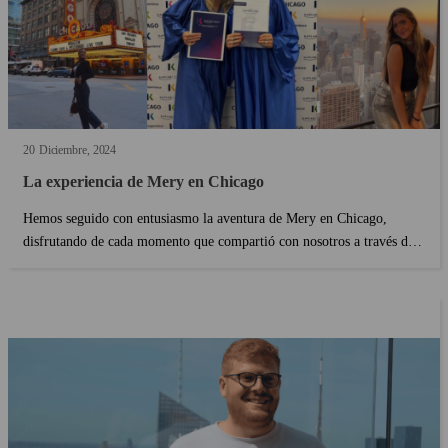
20
Diciembre
2024
La experiencia de Mery en Chicago
Hemos seguido con entusiasmo la aventura de Mery en Chicago,
disfrutando de cada momento que compartió con nosotros a través de
sus historias. Entre la vibrante energía de la ciudad, la oportunidad de
conocer gente de todo el mundo y la increíble experiencia de estudiar
inglés con Kaplan, su viaje ha sido verdaderamente único. Ahora que
ha regresado, estamos emocionados de poder hablar con nuestra
#KaplanFriend y conocer más sobre su vivencia 🛫🗽...