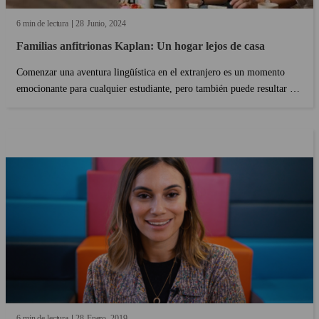
6 min de lectura
28
Junio
2024
Familias anfitrionas Kaplan: Un hogar lejos de casa
Comenzar una aventura lingüística en el extranjero es un momento
emocionante para cualquier estudiante, pero también puede resultar un
tanto angustioso. En Kaplan sabemos lo importante que es que los
estudiantes se sientan cómodos y seguros cuando están en un país
nuevo; también sabemos que el lugar en el que te alojes puede ser
decisivo y marcar tu experiencia....
6 min de lectura
28
Enero
2019