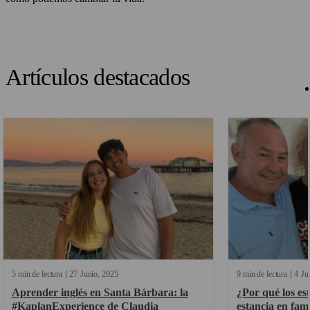
Artículos destacados
5 min de lectura
27
Junio
2025
9 min de lectura
4
Ju
Aprender inglés en Santa Bárbara: la
¿Por qué los es
#KaplanExperience de Claudia
estancia en fami