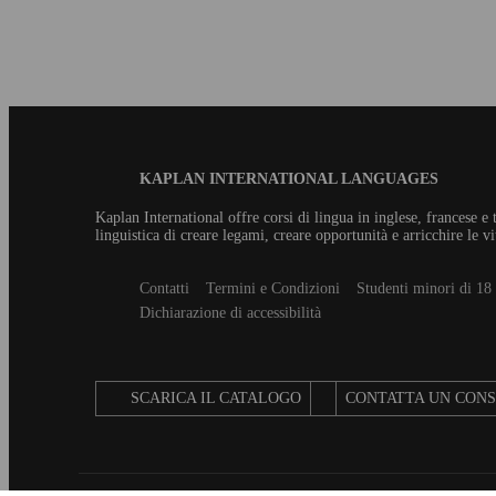
note impossibili). Ma oltre alla 
melodia travolgente, c’è un tes
nascosto nei suoi testi: un ripas
della grammatica inglese! ...
Blog
KAPLAN INTERNATIONAL LANGUAGES
Footer
Kaplan International offre corsi di lingua in inglese, francese 
linguistica di creare legami, creare opportunità e arricchire le vi
Secondary
Contatti
Termini e Condizioni
Studenti minori di 18
footer
Dichiarazione di accessibilità
SCARICA IL CATALOGO
CONTATTA UN CON