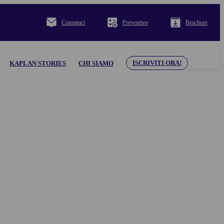
Contattaci
Preventivo
Brochure
ISCRIVITI ORA!
KAPLAN STORIES
CHI SIAMO
o