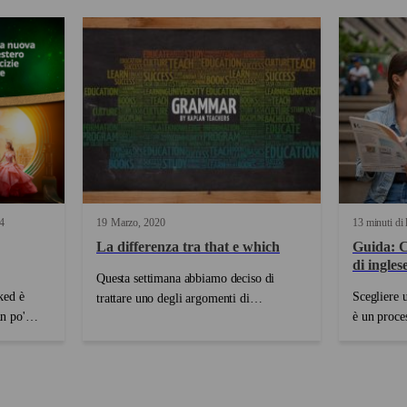
4
19
Marzo
2020
13 minuti di 
La differenza tra that e which
Guida: C
di inglese
Questa settimana abbiamo deciso di
ked è
Scegliere u
trattare uno degli argomenti di
un po'
è un proce
grammatica inglese più insidiosi a detta
y! Questo
e ci si rit
dei nostri studenti dei corsi di inglese
libertà ci
rendono la scelta
generale e di preparazione ai test di
 a cantare
sabbiamo ch
inglese: la differenza tra that e which.
re quelle
partner Kap
Come in italiano, an...