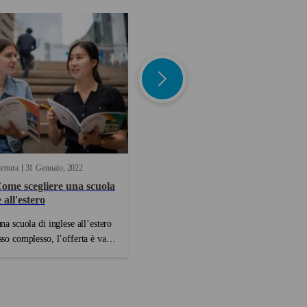
lettura
31
Gennaio
2022
26
Febbraio
2020
ome scegliere una scuola
La differenza tra Simple Past e
 all'estero
Present Perfect
na scuola di inglese all’estero
Quando si impara l'inglese, una delle cos
sso complesso, l’offerta è varia
più difficili da comprendere sono le
rova con diverse proposte che
differenze tra i tempi verbali, in
 difficile. Per aiutarti a
particolare tra il Simple Past e Present
iesto ai consulenti e i
Perfect, poiché in italiano generalmente
lan dislocati in tutti i ...
possono essere tradotti con il passato