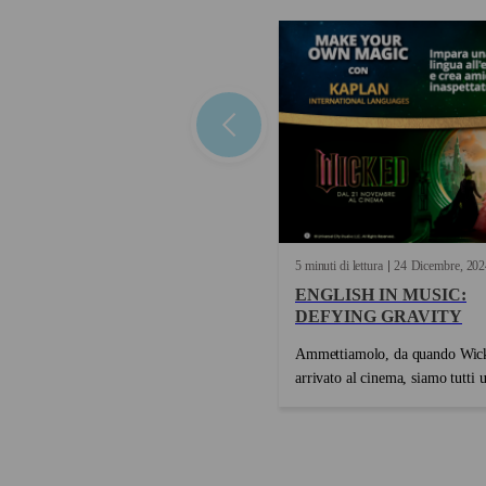
5 minuti di lettura
24
Dicembre
202
ENGLISH IN MUSIC:
DEFYING GRAVITY
Ammettiamolo, da quando Wic
arrivato al cinema, siamo tutti 
ossessionati da Defying Gravit
inno iconico di emancipazione e 
ha fatto innamorare, portandoci
a squarciagola (e magari a tenta