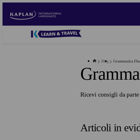
Salta
al
contenuto
principale
Blog
-
Main
navigation
Blog
Grammatica Fla
Grammat
Ricevi consigli da parte
Articoli in evi