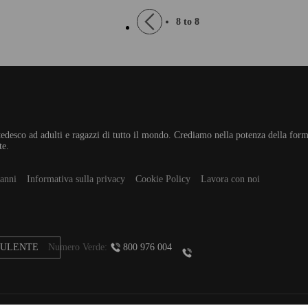
sua
Paginazione
Pagina
8 to 8
oro
precedente
so perfetto
e tedesco ad adulti e ragazzi di tutto il mondo. Crediamo nella potenza della for
te.
 anni
Informativa sulla privacy
Cookie Policy
Lavora con noi
SULENTE
Numero Verde:
800 976 004