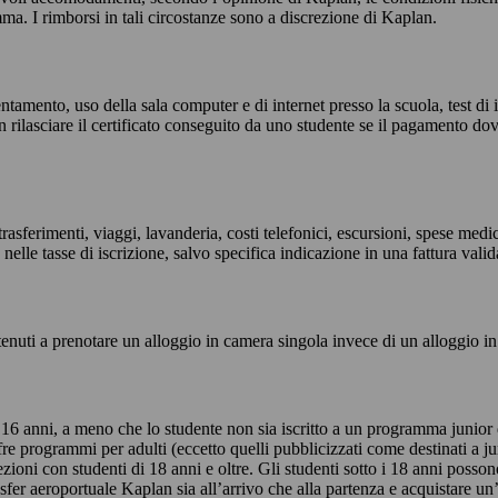
. I rimborsi in tali circostanze sono a discrezione di Kaplan.
entamento, uso della sala computer e di internet presso la scuola, test di 
n rilasciare il certificato conseguito da uno studente se il pagamento dov
trasferimenti, viaggi, lavanderia, costi telefonici, escursioni, spese medi
nelle tasse di iscrizione, salvo specifica indicazione in una fattura valid
tenuti a prenotare un alloggio in camera singola invece di un alloggio i
 anni, a meno che lo studente non sia iscritto a un programma junior d
re programmi per adulti (eccetto quelli pubblicizzati come destinati a ju
oni con studenti di 18 anni e oltre. Gli studenti sotto i 18 anni possono
sfer aeroportuale Kaplan sia all’arrivo che alla partenza e acquistare un’a