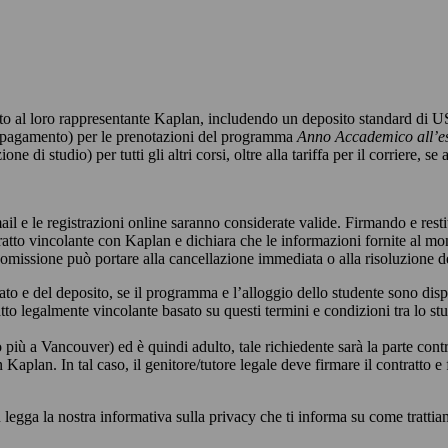
mato al loro rappresentante Kaplan, includendo un deposito standard
di pagamento) per le prenotazioni del programma
Anno Accademico all’es
 studio) per tutti gli altri corsi, oltre alla tariffa per il corriere, se 
ail e le registrazioni online saranno considerate valide. Firmando e re
ratto vincolante con Kaplan e dichiara che le informazioni fornite al mo
o omissione può portare alla cancellazione immediata o alla risoluzione
o e del deposito, se il programma e l’alloggio dello studente sono dis
o legalmente vincolante basato su questi termini e condizioni tra lo stu
o più a Vancouver) ed è quindi adulto, tale richiedente sarà la parte co
 Kaplan. In tal caso, il genitore/tutore legale deve firmare il contratto e f
legga la nostra informativa sulla privacy che ti informa su come trattiam