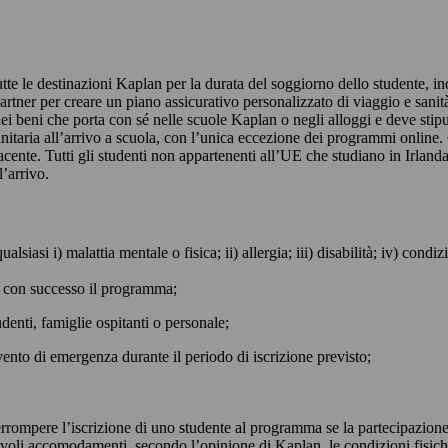
 tutte le destinazioni Kaplan per la durata del soggiorno dello studente
tner per creare un piano assicurativo personalizzato di viaggio e sanità. 
 beni che porta con sé nelle scuole Kaplan o negli alloggi e deve stipula
anitaria all’arrivo a scuola, con l’unica eccezione dei programmi online
cente. Tutti gli studenti non appartenenti all’UE che studiano in Irlanda
’arrivo.
iasi i) malattia mentale o fisica; ii) allergia; iii) disabilità; iv) condiz
re con successo il programma;
tudenti, famiglie ospitanti o personale;
ento di emergenza durante il periodo di iscrizione previsto;
nterrompere l’iscrizione di uno studente al programma se la partecipazione
nevoli accomodamenti, secondo l’opinione di Kaplan, le condizioni fisic