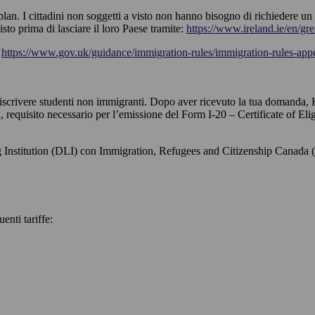
lan. I cittadini non soggetti a visto non hanno bisogno di richiedere un v
isto prima di lasciare il loro Paese tramite:
https://www.ireland.ie/en/gre
:
https://www.gov.uk/guidance/immigration-rules/immigration-rules-append
a iscrivere studenti non immigranti. Dopo aver ricevuto la tua domanda, 
i, requisito necessario per l’emissione del Form I-20 – Certificate of Eligi
 Institution (DLI) con Immigration, Refugees and Citizenship Canada (IR
enti tariffe: