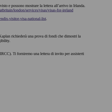
isto e possono mostrare la lettera all’arrivo in Irlanda.
atbritain/london/services/visas/visas-for-ireland
ix-visitor-visa-national-list
.
Kaplan richiederà una prova di fondi che dimostri la
bility.
CC). Ti forniremo una lettera di invito per assisterti