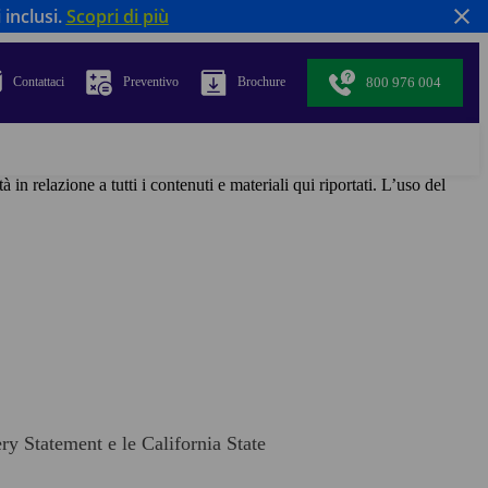
 inclusi.
Scopri di più
800 976 004
Contattaci
Preventivo
Brochure
 in relazione a tutti i contenuti e materiali qui riportati. L’uso del
ery Statement e le California State