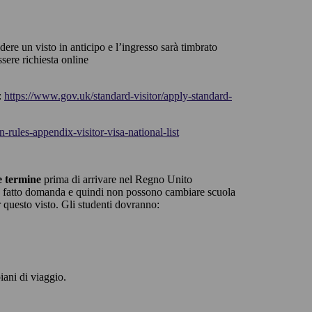
dere un visto in anticipo e l’ingresso sarà timbrato
sere richiesta online
:
https://www.gov.uk/standard-visitor/apply-standard-
rules-appendix-visitor-visa-national-list
e termine
prima di arrivare nel Regno Unito
nte fatto domanda e quindi non possono cambiare scuola
 questo visto.
Gli studenti dovranno:
iani di viaggio.