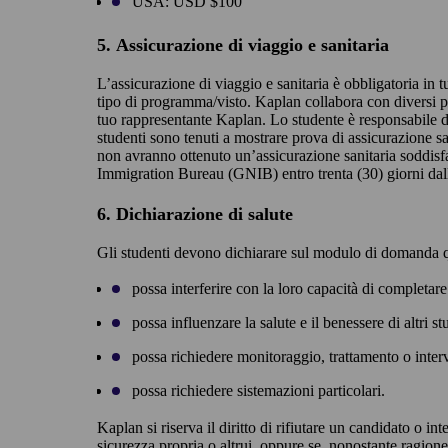
USA: USD $100
5. Assicurazione di viaggio e sanitaria
L’assicurazione di viaggio e sanitaria è obbligatoria in
tipo di programma/visto. Kaplan collabora con diversi par
tuo rappresentante Kaplan. Lo studente è responsabile dei
studenti sono tenuti a mostrare prova di assicurazione s
non avranno ottenuto un’assicurazione sanitaria soddisfa
Immigration Bureau (GNIB) entro trenta (30) giorni dall
6. Dichiarazione di salute
Gli studenti devono dichiarare sul modulo di domanda quals
possa interferire con la loro capacità di completa
possa influenzare la salute e il benessere di altri s
possa richiedere monitoraggio, trattamento o interv
possa richiedere sistemazioni particolari.
Kaplan si riserva il diritto di rifiutare un candidato o i
sicurezza propria o altrui, oppure se, nonostante ragio