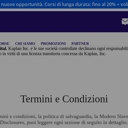
nuove opportunità. Corsi di lunga durata: fino al 20% + voli
SORSE
CHI SIAMO
PROMOZIONI
PARTNER
ital.
Kaplan Inc. e le sue società controllate declinano ogni responsabilità
 di una licenza transitoria concessa da Kaplan, Inc.
Termini e Condizioni
rmini e condizioni, la politica di salvaguardia, la Modern Slav
Disclosures, puoi leggere ogni sezione di seguito in dettaglio.