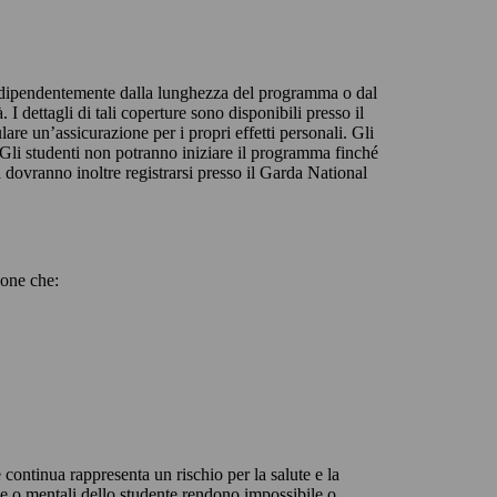
, indipendentemente dalla lunghezza del programma o dal
I dettagli di tali coperture sono disponibili presso il
re un’assicurazione per i propri effetti personali. Gli
. Gli studenti non potranno iniziare il programma finché
 dovranno inoltre registrarsi presso il Garda National
ione che:
 continua rappresenta un rischio per la salute e la
he o mentali dello studente rendono impossibile o