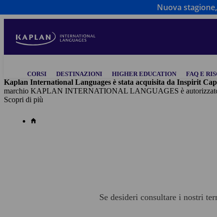
Nuova stagione, 
Salta
al
contenuto
principale
Main
CORSI
DESTINAZIONI
HIGHER EDUCATION
FAQ E RI
navigation
Kaplan International Languages è stata acquisita da Inspirit Cap
marchio KAPLAN INTERNATIONAL LANGUAGES è autorizzato in virtù
Scopri di più
Se desideri consultare i nostri te