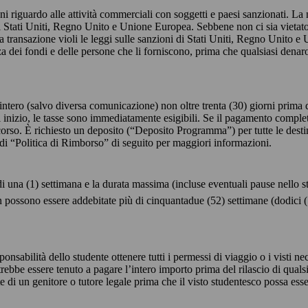
i riguardo alle attività commerciali con soggetti e paesi sanzionati. La no
i Stati Uniti, Regno Unito e Unione Europea. Sebbene non ci sia vietato 
transazione violi le leggi sulle sanzioni di Stati Uniti, Regno Unito e 
nza dei fondi e delle persone che li forniscono, prima che qualsiasi denar
ntero (salvo diversa comunicazione) non oltre trenta (30) giorni prima 
di inizio, le tasse sono immediatamente esigibili. Se il pagamento complet
corso. È richiesto un deposito (“Deposito Programma”) per tutte le dest
di “Politica di Rimborso” di seguito per maggiori informazioni.
di una (1) settimana e la durata massima (incluse eventuali pause nello st
possono essere addebitate più di cinquantadue (52) settimane (dodici (12
sponsabilità dello studente ottenere tutti i permessi di viaggio o i visti 
rebbe essere tenuto a pagare l’intero importo prima del rilascio di quals
 di un genitore o tutore legale prima che il visto studentesco possa ess