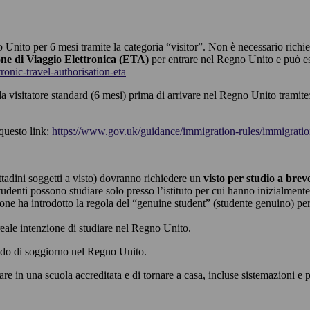
o Unito per 6 mesi tramite la categoria “visitor”. Non è necessario richie
ne di Viaggio Elettronica (ETA)
per entrare nel Regno Unito e può es
onic-travel-authorisation-eta
 da visitatore standard (6 mesi) prima di arrivare nel Regno Unito tramite
 questo link:
https://www.gov.uk/guidance/immigration-rules/immigration-
cittadini soggetti a visto) dovranno richiedere un
visto per studio a brev
studenti possono studiare solo presso l’istituto per cui hanno inizialme
ne ha introdotto la regola del “genuine student” (studente genuino) per
reale intenzione di studiare nel Regno Unito.
riodo di soggiorno nel Regno Unito.
are in una scuola accreditata e di tornare a casa, incluse sistemazioni e p