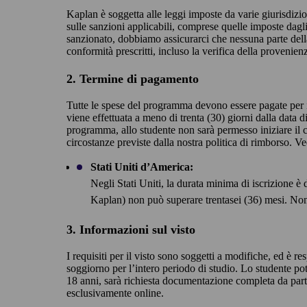
Kaplan è soggetta alle leggi imposte da varie giurisdizion
sulle sanzioni applicabili, comprese quelle imposte dagl
sanzionato, dobbiamo assicurarci che nessuna parte della 
conformità prescritti, incluso la verifica della provenie
2. Termine di pagamento
Tutte le spese del programma devono essere pagate per i
viene effettuata a meno di trenta (30) giorni dalla data 
programma, allo studente non sarà permesso iniziare il 
circostanze previste dalla nostra politica di rimborso.
Ve
Stati Uniti d’America:
Negli Stati Uniti, la durata minima di iscrizione è 
Kaplan) non può superare trentasei (36) mesi. Non 
3. Informazioni sul visto
I requisiti per il visto sono soggetti a modifiche, ed è re
soggiorno per l’intero periodo di studio. Lo studente pot
18 anni, sarà richiesta documentazione completa da parte
esclusivamente online.