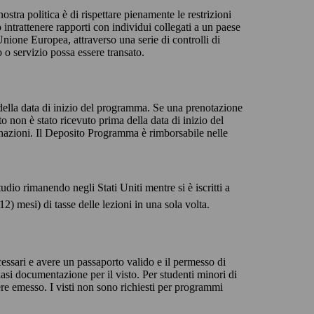
stra politica è di rispettare pienamente le restrizioni
intrattenere rapporti con individui collegati a un paese
Unione Europea, attraverso una serie di controlli di
o o servizio possa essere transato.
della data di inizio del programma. Se una prenotazione
o non è stato ricevuto prima della data di inizio del
inazioni. Il Deposito Programma è rimborsabile nelle
udio rimanendo negli Stati Uniti mentre si è iscritti a
) mesi) di tasse delle lezioni in una sola volta.
necessari e avere un passaporto valido e il permesso di
iasi documentazione per il visto. Per studenti minori di
ere emesso. I visti non sono richiesti per programmi