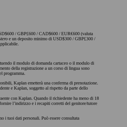
 di USD$600 / GBP£600 / CAD$600 / EUR€600 (valuta
tero
e un deposito minimo di USD$300 / GBP£300 /
applicabile.
stituendo il modulo di domanda cartaceo o il modulo di
mento della registrazione a un corso di lingua sono
 del programma.
ponibili, Kaplan emetterà una conferma di prenotazione.
dente e Kaplan, soggetto al rispetto da parte dello
ntraente con Kaplan. Quando il richiedente ha meno di 18
ornire l’indirizzo e i recapiti corretti del genitore/tutore
o i tuoi dati personali. Può essere consultata