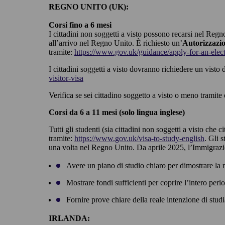
REGNO UNITO (UK):
Corsi fino a 6 mesi
I cittadini non soggetti a visto possono recarsi nel Regn
all’arrivo nel Regno Unito. È richiesto un’
Autorizzazio
tramite:
https://www.gov.uk/guidance/apply-for-an-electr
I cittadini soggetti a visto dovranno richiedere un visto
visitor-visa
Verifica se sei cittadino soggetto a visto o meno tramite
Corsi da 6 a 11 mesi (solo lingua inglese)
Tutti gli studenti (sia cittadini non soggetti a visto che 
tramite:
https://www.gov.uk/visa-to-study-english
. Gli 
una volta nel Regno Unito. Da aprile 2025, l’Immigrazio
Avere un piano di studio chiaro per dimostrare la 
Mostrare fondi sufficienti per coprire l’intero pe
Fornire prove chiare della reale intenzione di studi
IRLANDA: