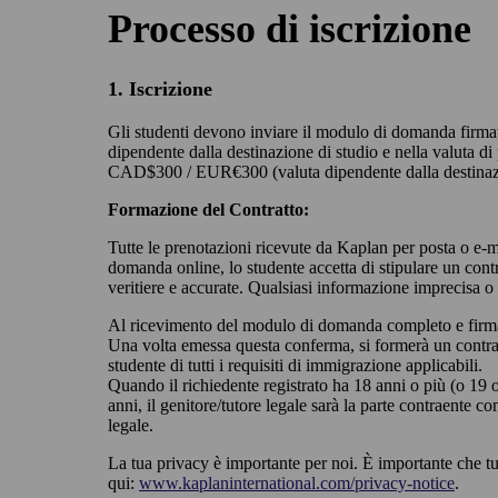
Processo di iscrizione
1. Iscrizione
Gli studenti devono inviare il modulo di domanda fir
dipendente dalla destinazione di studio e nella valuta 
CAD$300 / EUR€300 (valuta dipendente dalla destinazione di
Formazione del Contratto:
Tutte le prenotazioni ricevute da Kaplan per posta o e-m
domanda online, lo studente accetta di stipulare un cont
veritiere e accurate. Qualsiasi informazione imprecisa 
Al ricevimento del modulo di domanda completo e firmat
Una volta emessa questa conferma, si formerà un contratt
studente di tutti i requisiti di immigrazione applicabili.
Quando il richiedente registrato ha 18 anni o più (o 19 
anni, il genitore/tutore legale sarà la parte contraente con
legale.
La tua privacy è importante per noi. È importante che tu 
qui:
www.kaplaninternational.com/privacy-notice
.