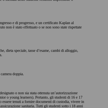
ingresso e di progresso, e un certificato Kaplan al
uto non è stato effettuato o se non sono state rispettate
che, dieta speciale, tasse d’esame, cambi di alloggio,
a.
n camera doppia.
esignato o non sia stata ottenuta un’autorizzazione
nior o young learners). Pertanto, gli studenti di 16 e 17
 essere tenuti a fornire documenti di custodia, vivere in
ssicurazione sanitaria. Tutti gli studenti sotto i 18 anni