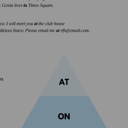
i:
Genia lives
in
Times Square.
ico:
I will meet you
at
the club house
dirizzo fisico:
Please email me
at
rfh@email.com.