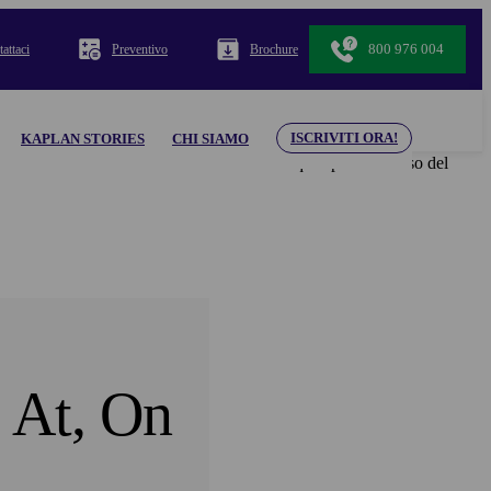
800 976 004
attaci
Preventivo
Brochure
ISCRIVITI ORA!
KAPLAN STORIES
CHI SIAMO
 in relazione a tutti i contenuti e materiali qui riportati. L’uso del
, At, On