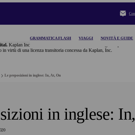
Cont
GRAMMATICA FLASH
VIAGGI
NOVITÀ E GUIDE
ital.
Kaplan Inc. e le sue società controllate declinano ogni responsabilità
 di una licenza transitoria concessa da Kaplan, Inc.
Le preposizioni in inglese: In, At, On
izioni in inglese: In
020