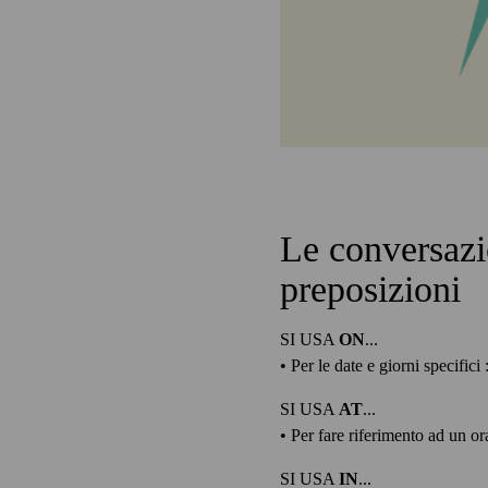
Le conversaz
preposizioni
SI USA
ON
...
• Per le date e giorni specifici 
SI USA
AT
...
• Per fare riferimento ad un or
SI USA
IN
...