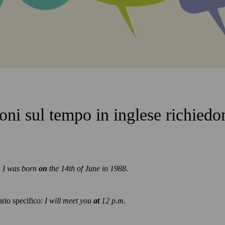
ioni
sul tempo
in inglese richiedo
:
I was born
on
the 14th of June in 1988
.
ario specifico:
I will meet you
at
12 p.m.