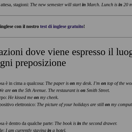
attesa, stagioni:
The new semester will start
in
March
.
Lunch is
in
20 m
i inglese con il nostro
test di inglese gratuito
!
azioni dove viene espresso
il luo
ogni preposizione
sa è in cima a qualcosa:
The paper is
on
my desk. I’m
on
top of the wo
We are
on
the 5th Avenue. The restaurant is
on
Smith Street.
orpo:
He kissed me
on
my cheek.
positivo elettronico:
The picture of your holidays are still
on
my compute
sa è dentro da qualche parte:
The book is
in
the second drawer.
le:
I am currently staying
in
a hotel.