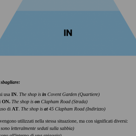
sbagliare:
 si usa
IN
.
The shop is
in
Covent Garden (Quartiere)
di
ON.
The shop is
on
Clapham Road (Strada)
 uso di
AT
.
The shop is
at
45 Clapham Road (Indirizzo)
vengono utilizzati nella stessa situazione, ma con significati diversi:
sono letteralmente seduti sulla sabbia)
ono all'interno di una spiaggia)