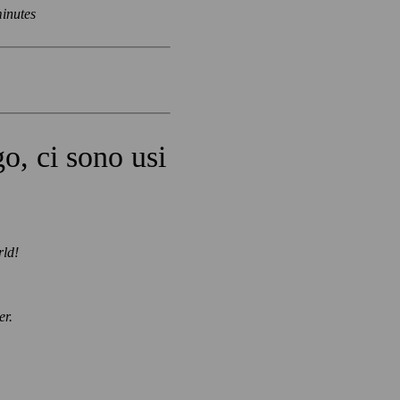
inutes
go
, ci sono usi
rld!
r.