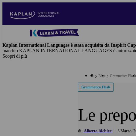
Salta
al
contenuto
principale
Blog
-
Kaplan International Languages è stata acquisita da Inspirit Cap
Main
marchio KAPLAN INTERNATIONAL LANGUAGES è autorizzato in virtù
navigation
Scopri di più
Blog
Grammatica Flash
Grammatica Flash
Le prepos
di
Alberto Alchieri
3
Marzo
2