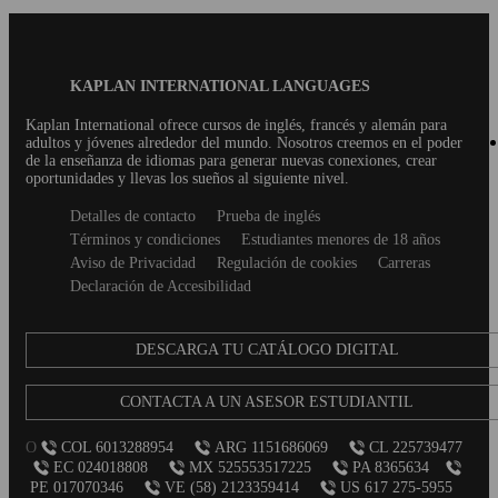
Blog
KAPLAN INTERNATIONAL LANGUAGES
Footer
Kaplan International ofrece cursos de inglés, francés y alemán para
adultos y jóvenes alrededor del mundo. Nosotros creemos en el poder
de la enseñanza de idiomas para generar nuevas conexiones, crear
oportunidades y llevas los sueños al siguiente nivel.
Secondary
Detalles de contacto
Prueba de inglés
footer
Términos y condiciones
Estudiantes menores de 18 años
Aviso de Privacidad
Regulación de cookies
Carreras
Declaración de Accesibilidad
DESCARGA TU CATÁLOGO DIGITAL
CONTACTA A UN ASESOR ESTUDIANTIL
O
COL 6013288954
ARG 1151686069
CL 225739477
EC 024018808
MX 525553517225
PA 8365634
PE 017070346
VE (58) 2123359414
US 617 275-5955